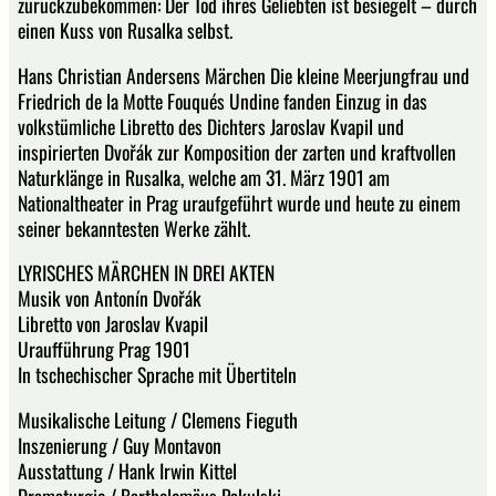
zurückzubekommen: Der Tod ihres Geliebten ist besiegelt – durch
einen Kuss von Rusalka selbst.
Hans Christian Andersens Märchen Die kleine Meerjungfrau und
Friedrich de la Motte Fouqués Undine fanden Einzug in das
volkstümliche Libretto des Dichters Jaroslav Kvapil und
inspirierten Dvořák zur Komposition der zarten und kraftvollen
Naturklänge in Rusalka, welche am 31. März 1901 am
Nationaltheater in Prag uraufgeführt wurde und heute zu einem
seiner bekanntesten Werke zählt.
LYRISCHES MÄRCHEN IN DREI AKTEN
Musik von Antonín Dvořák
Libretto von Jaroslav Kvapil
Uraufführung Prag 1901
In tschechischer Sprache mit Übertiteln
Musikalische Leitung / Clemens Fieguth
Inszenierung / Guy Montavon
Ausstattung / Hank Irwin Kittel
Dramaturgie / Bartholomäus Pakulski