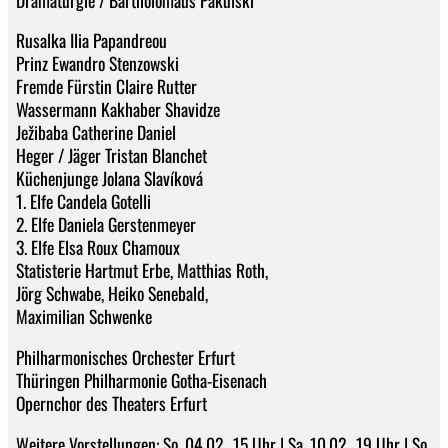
Rusalka Ilia Papandreou
Prinz Ewandro Stenzowski
Fremde Fürstin Claire Rutter
Wassermann Kakhaber Shavidze
Ježibaba Catherine Daniel
Heger / Jäger Tristan Blanchet
Küchenjunge Jolana Slavíková
1. Elfe Candela Gotelli
2. Elfe Daniela Gerstenmeyer
3. Elfe Elsa Roux Chamoux
Statisterie Hartmut Erbe, Matthias Roth,
Jörg Schwabe, Heiko Senebald,
Maximilian Schwenke
Philharmonisches Orchester Erfurt
Thüringen Philharmonie Gotha-Eisenach
Opernchor des Theaters Erfurt
Weitere Vorstellungen: So, 04.02., 15 Uhr | Sa, 10.02., 19 Uhr | So,