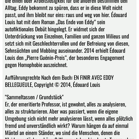
die einen oder Arbeitslosigkeit für die anderen bestimmen den
Alltag. Eddy bekommt zu spüren, dass er in diese Welt nicht
passt, und ihm bleibt nur eins: raus und weg von hier. Édouard
Louis hat mit dem Roman „Das Ende von Eddy“ sein
autofiktionales Debüt hingelegt. Er widmet sich der
Unterdrückung von Einzelnen, Familien und ganzen Milieus und
setzt sich mit Geschlechterrollen und der Befreiung von diesen,
Sehnsüchten und Mobbing auseinander. 2014 erhielt Édouard
Louis den „Pierre Guénin-Preis“, der besonderes Engagement
gegen Homophobie auszeichnet.
Aufführungrechte Nach dem Buch: EN FINIR AVEC EDDY
BELLEGUEULE, Copyright © 2014, Édouard Louis
"Sammeltassen / Grundstück"
Er, der emeritierte Professor, ist gewohnt, alles zu analysieren,
alles zu strukturieren. Aber was passiert, wenn die eigene
Umgebung sich nicht mehr analysieren lässt, wenn alles plötzlich
fremd und unverständlich wirkt? Warum hängen da auf einmal
Mäntel an einem Ständer, wo sind die Menschen, denen die