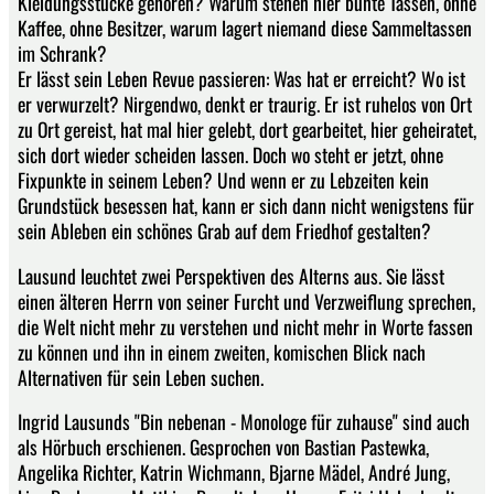
Kleidungsstücke gehören? Warum stehen hier bunte Tassen, ohne
Kaffee, ohne Besitzer, warum lagert niemand diese Sammeltassen
im Schrank?
Er lässt sein Leben Revue passieren: Was hat er erreicht? Wo ist
er verwurzelt? Nirgendwo, denkt er traurig. Er ist ruhelos von Ort
zu Ort gereist, hat mal hier gelebt, dort gearbeitet, hier geheiratet,
sich dort wieder scheiden lassen. Doch wo steht er jetzt, ohne
Fixpunkte in seinem Leben? Und wenn er zu Lebzeiten kein
Grundstück besessen hat, kann er sich dann nicht wenigstens für
sein Ableben ein schönes Grab auf dem Friedhof gestalten?
Lausund leuchtet zwei Perspektiven des Alterns aus. Sie lässt
einen älteren Herrn von seiner Furcht und Verzweiflung sprechen,
die Welt nicht mehr zu verstehen und nicht mehr in Worte fassen
zu können und ihn in einem zweiten, komischen Blick nach
Alternativen für sein Leben suchen.
Ingrid Lausunds "Bin nebenan - Monologe für zuhause" sind auch
als Hörbuch erschienen. Gesprochen von Bastian Pastewka,
Angelika Richter, Katrin Wichmann, Bjarne Mädel, André Jung,