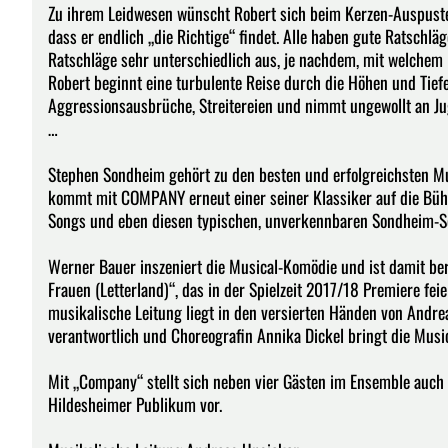
Zu ihrem Leidwesen wünscht Robert sich beim Kerzen-Auspusten
dass er endlich „die Richtige“ findet. Alle haben gute Ratschläg
Ratschläge sehr unterschiedlich aus, je nachdem, mit welchem
Robert beginnt eine turbulente Reise durch die Höhen und Tief
Aggressionsausbrüche, Streitereien und nimmt ungewollt an Jug
…
Stephen Sondheim gehört zu den besten und erfolgreichsten Mu
kommt mit COMPANY erneut einer seiner Klassiker auf die Bühne
Songs und eben diesen typischen, unverkennbaren Sondheim-S
Werner Bauer inszeniert die Musical-Komödie und ist damit ber
Frauen (Letterland)“, das in der Spielzeit 2017/18 Premiere fe
musikalische Leitung liegt in den versierten Händen von Andre
verantwortlich und Choreografin Annika Dickel bringt die Mus
Mit „Company“ stellt sich neben vier Gästen im Ensemble auch
Hildesheimer Publikum vor.