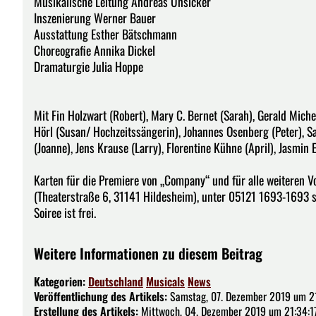
Musikalische Leitung Andreas Unsicker
Inszenierung Werner Bauer
Ausstattung Esther Bätschmann
Choreografie Annika Dickel
Dramaturgie Julia Hoppe
Mit Fin Holzwart (Robert), Mary C. Bernet (Sarah), Gerald Michel
Hörl (Susan/ Hochzeitssängerin), Johannes Osenberg (Peter), S
(Joanne), Jens Krause (Larry), Florentine Kühne (April), Jasmin 
Karten für die Premiere von „Company“ und für alle weiteren V
(Theaterstraße 6, 31141 Hildesheim), unter 05121 1693-1693 sow
Soiree ist frei.
Weitere Informationen zu diesem Beitrag
Kategorien:
Deutschland
Musicals
News
Veröffentlichung des Artikels:
Samstag, 07. Dezember 2019 um 2
Erstellung des Artikels:
Mittwoch, 04. Dezember 2019 um 21:34:1