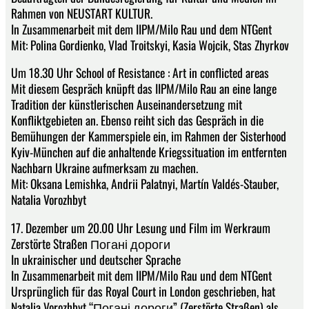
Rahmen von NEUSTART KULTUR.
In Zusammenarbeit mit dem IIPM/Milo Rau und dem NTGent
Mit: Polina Gordienko, Vlad Troitskyi, Kasia Wojcik, Stas Zhyrkov
Um 18.30 Uhr School of Resistance : Art in conflicted areas
Mit diesem Gespräch knüpft das IIPM/Milo Rau an eine lange
Tradition der künstlerischen Auseinandersetzung mit
Konfliktgebieten an. Ebenso reiht sich das Gespräch in die
Bemühungen der Kammerspiele ein, im Rahmen der Sisterhood
Kyiv-München auf die anhaltende Kriegssituation im entfernten
Nachbarn Ukraine aufmerksam zu machen.
Mit: Oksana Lemishka, Andrii Palatnyi, Martín Valdés-Stauber,
Natalia Vorozhbyt
17. Dezember um 20.00 Uhr Lesung und Film im Werkraum
Zerstörte Straßen Погані дороги
In ukrainischer und deutscher Sprache
In Zusammenarbeit mit dem IIPM/Milo Rau und dem NTGent
Ursprünglich für das Royal Court in London geschrieben, hat
Natalia Vorozhbyt “Погані дороги” (Zerstörte Straßen) als