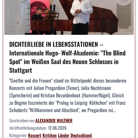
DICHTERLIEBE IN LEBENSSTATIONEN --
Internationale Hugo- Wolf-Akademie: "The Blind
Spot" im Weißen Saal des Neuen Schlosses in
Stuttgart
"Goethe und die Frauen" stand im Mittelpunkt dieses besonderen
Konzerts mit Julian Pregardien (Tenor), Julia Nachtmann
(Sprecherin) und Kristian Bezuidenhout (Hammerflügel). Gleich
zu Beginn faszinierte der "Prolog in Leipzig: Käthchen" mit Franz
Schuberts "Willkommen und Abschied", wo Pregardien mi...
Geschrieben von
ALEXANDER WALTHER
Veröffentlichungsdatum:
12.06.2026
Kategorien:
Konzert
Kritiken
Länder
Deutschland