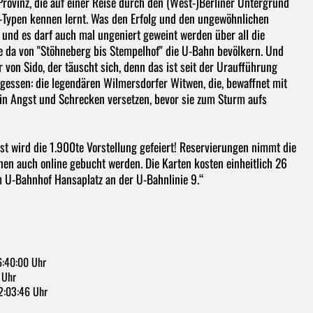
 Provinz, die auf einer Reise durch den (West-)Berliner Untergrund
-Typen kennen lernt. Was den Erfolg und den ungewöhnlichen
 und es darf auch mal ungeniert geweint werden über all die
e da von "Stöhneberg bis Stempelhof" die U-Bahn bevölkern. Und
 von Sido, der täuscht sich, denn das ist seit der Uraufführung
rgessen: die legendären Wilmersdorfer Witwen, die, bewaffnet mit
in Angst und Schrecken versetzen, bevor sie zum Sturm aufs
st wird die 1.900te Vorstellung gefeiert! Reservierungen nimmt die
en auch online gebucht werden. Die Karten kosten einheitlich 26
m U-Bahnhof Hansaplatz an der U-Bahnlinie 9.“
6:40:00 Uhr
 Uhr
2:03:46 Uhr