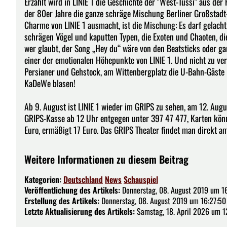
Erzählt wird in LINIE 1 die Geschichte der "West-Tussi" aus der
der 80er Jahre die ganze schräge Mischung Berliner Großstadt
Charme von LINIE 1 ausmacht, ist die Mischung: Es darf gelacht
schrägen Vögel und kaputten Typen, die Exoten und Chaoten, di
wer glaubt, der Song „Hey du“ wäre von den Beatsticks oder gar
einer der emotionalen Höhepunkte von LINIE 1. Und nicht zu ve
Persianer und Gehstock, am Wittenbergplatz die U-Bahn-Gäste 
KaDeWe blasen!
Ab 9. August ist LINIE 1 wieder im GRIPS zu sehen, am 12. Augu
GRIPS-Kasse ab 12 Uhr entgegen unter 397 47 477, Karten könn
Euro, ermäßigt 17 Euro. Das GRIPS Theater findet man direkt a
Weitere Informationen zu diesem Beitrag
Kategorien:
Deutschland
News
Schauspiel
Veröffentlichung des Artikels:
Donnerstag, 08. August 2019 um 1
Erstellung des Artikels:
Donnerstag, 08. August 2019 um 16:27:50
Letzte Aktualisierung des Artikels:
Samstag, 18. April 2026 um 1