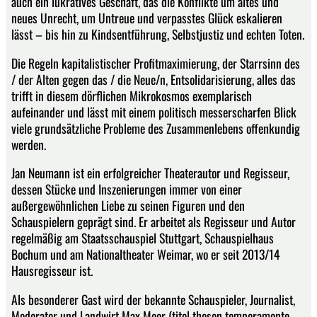
auch ein lukratives Geschäft, das die Konflikte um altes und
neues Unrecht, um Untreue und verpasstes Glück eskalieren
lässt – bis hin zu Kindsentführung, Selbstjustiz und echten Toten.
Die Regeln kapitalistischer Profitmaximierung, der Starrsinn des
/ der Alten gegen das / die Neue/n, Entsolidarisierung, alles das
trifft in diesem dörflichen Mikrokosmos exemplarisch
aufeinander und lässt mit einem politisch messerscharfen Blick
viele grundsätzliche Probleme des Zusammenlebens offenkundig
werden.
Jan Neumann ist ein erfolgreicher Theaterautor und Regisseur,
dessen Stücke und Inszenierungen immer von einer
außergewöhnlichen Liebe zu seinen Figuren und den
Schauspielern geprägt sind. Er arbeitet als Regisseur und Autor
regelmäßig am Staatsschauspiel Stuttgart, Schauspielhaus
Bochum und am Nationaltheater Weimar, wo er seit 2013/14
Hausregisseur ist.
Als besonderer Gast wird der bekannte Schauspieler, Journalist,
Moderator und Landwirt Max Moor (titel thesen temperamente,