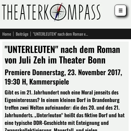
☰
Home
Beiträge
"UNTERLEUTEN" nach dem Roman von Juli Zeh im Theater Bonn
"UNTERLEUTEN" nach dem Roman
von Juli Zeh im Theater Bonn
Premiere Donnerstag, 23. November 2017,
19:30 H, Kammerspiele
Gibt es im 21. Jahrhundert noch eine Moral jenseits des
Eigeninteresses? In einem kleinen Dorf in Brandenburg
treffen zwei Welten aufeinander: die des 20. und des 21.
Jahrhunderts. „Unterleuten“ heißt das fiktive Dorf und hat
eine typische DDR-Geschichte mit Enteignung und
Zwangskollektivierung, Mauerfall, und vielen