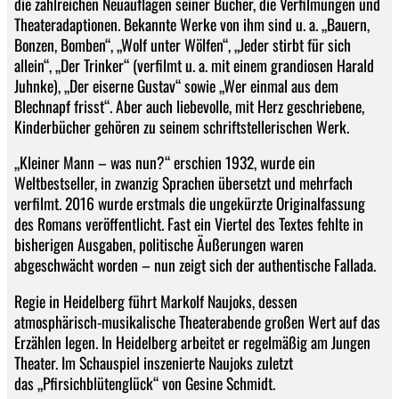
die zahlreichen Neuauflagen seiner Bücher, die Verfilmungen und
Theateradaptionen. Bekannte Werke von ihm sind u. a. „Bauern,
Bonzen, Bomben“, „Wolf unter Wölfen“, „Jeder stirbt für sich
allein“, „Der Trinker“ (verfilmt u. a. mit einem grandiosen Harald
Juhnke), „Der eiserne Gustav“ sowie „Wer einmal aus dem
Blechnapf frisst“. Aber auch liebevolle, mit Herz geschriebene,
Kinderbücher gehören zu seinem schriftstellerischen Werk.
„Kleiner Mann – was nun?“ erschien 1932, wurde ein
Weltbestseller, in zwanzig Sprachen übersetzt und mehrfach
verfilmt. 2016 wurde erstmals die ungekürzte Originalfassung
des Romans veröffentlicht. Fast ein Viertel des Textes fehlte in
bisherigen Ausgaben, politische Äußerungen waren
abgeschwächt worden – nun zeigt sich der authentische Fallada.
Regie in Heidelberg führt Markolf Naujoks, dessen
atmosphärisch-musikalische Theaterabende großen Wert auf das
Erzählen legen. In Heidelberg arbeitet er regelmäßig am Jungen
Theater. Im Schauspiel inszenierte Naujoks zuletzt
das „Pfirsichblütenglück“ von Gesine Schmidt.