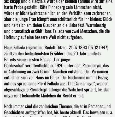
als knapp und die soziale Würde der kleinen Familie wird auf eine
harte Probe gestellt. Hätte Pinneberg sein Lämmchen nicht,
würde er höchstwahrscheinlich an den Verhältnissen zerbrechen,
aber die junge Frau kämpft unerschütterlich für ihr kleines Glück
und hält sich am tiefen Glauben an die Liebe fest. Warmherzig
und dramatisch erzählt Hans Fallada von zwei Menschen, die die
Hoffnung auf eine bessere Welt nicht aufgeben.
Hans Fallada (eigentlich Rudolf Ditzen; 21.07.1893-05.02.1947)
zählt zu den bedeutendsten Erzählern des 20. Jahrhunderts.
Bereits seinen ersten Roman „Der junge
Goedeschal“ veröffentlichte er 1920 unter dem Pseudonym, das
in Anlehnung an zwei Grimm-Märchen entstand. Den Vornamen
entlieh er sich von Hans im Glück. Der Nachname nimmt Bezug
auf das sprechende Pferd Fallada aus „Die Gänsemagd“, wo der
abgeschlagene Pferdekopf solange die Wahrheit spricht, bis das
ungerecht behandelte Mädchen ihr Recht erhält.
Noch immer sind die zahlreichen Themen, die er in Romanen und
Geschichten aufgegriffen hat, bis heute aktuell. Das beweisen u. a.