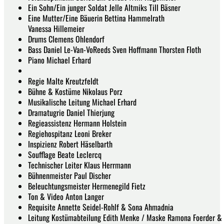
Ein Sohn/Ein junger Soldat Jelle Altmiks Till Bäsner
Eine Mutter/Eine Bäuerin Bettina Hammelrath
Vanessa Hillemeier
Drums Clemens Ohlendorf
Bass Daniel Le-Van-VoReeds Sven Hoffmann Thorsten Floth
Piano Michael Erhard
Regie Malte Kreutzfeldt
Bühne & Kostüme Nikolaus Porz
Musikalische Leitung Michael Erhard
Dramatugrie Daniel Thierjung
Regieassistenz Hermann Holstein
Regiehospitanz Leoni Breker
Inspizienz Robert Häselbarth
Soufflage Beate Leclercq
Technischer Leiter Klaus Herrmann
Bühnenmeister Paul Discher
Beleuchtungsmeister Hermenegild Fietz
Ton & Video Anton Langer
Requisite Annette Seidel-Rohlf & Sona Ahmadnia
Leitung Kostümabteilung Edith Menke / Maske Ramona Foerder & J