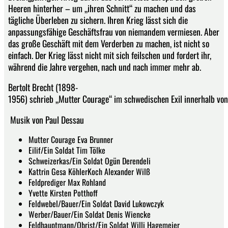
Heeren hinterher – um „ihren Schnitt“ zu machen und das
tägliche Überleben zu sichern. Ihren Krieg lässt sich die
anpassungsfähige Geschäftsfrau von niemandem vermiesen. Aber
das große Geschäft mit dem Verderben zu machen, ist nicht so
einfach. Der Krieg lässt nicht mit sich feilschen und fordert ihr,
während die Jahre vergehen, nach und nach immer mehr ab.
Bertolt Brecht (1898-
1956) schrieb „Mutter Courage“ im schwedischen Exil innerhalb von 
Musik von Paul Dessau
Mutter Courage Eva Brunner
Eilif/Ein Soldat Tim Tölke
Schweizerkas/Ein Soldat Ogün Derendeli
Kattrin Gesa KöhlerKoch Alexander Wilß
Feldprediger Max Rohland
Yvette Kirsten Potthoff
Feldwebel/Bauer/Ein Soldat David Lukowczyk
Werber/Bauer/Ein Soldat Denis Wiencke
Feldhauptmann/Obrist/Ein Soldat Willi Hagemeier