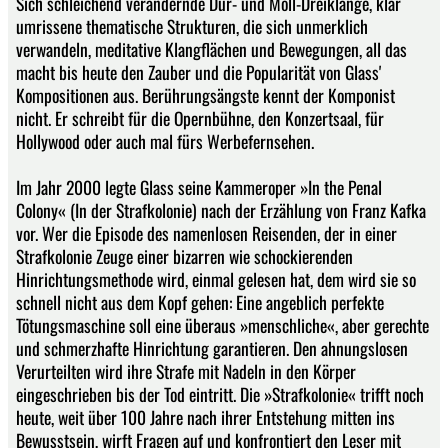
Sich schleichend verändernde Dur- und Moll-Dreiklänge, klar
umrissene thematische Strukturen, die sich unmerklich
verwandeln, meditative Klangflächen und Bewegungen, all das
macht bis heute den Zauber und die Popularität von Glass'
Kompositionen aus. Berührungsängste kennt der Komponist
nicht. Er schreibt für die Opernbühne, den Konzertsaal, für
Hollywood oder auch mal fürs Werbefernsehen.
Im Jahr 2000 legte Glass seine Kammeroper »In the Penal
Colony« (In der Strafkolonie) nach der Erzählung von Franz Kafka
vor. Wer die Episode des namenlosen Reisenden, der in einer
Strafkolonie Zeuge einer bizarren wie schockierenden
Hinrichtungsmethode wird, einmal gelesen hat, dem wird sie so
schnell nicht aus dem Kopf gehen: Eine angeblich perfekte
Tötungsmaschine soll eine überaus »menschliche«, aber gerechte
und schmerzhafte Hinrichtung garantieren. Den ahnungslosen
Verurteilten wird ihre Strafe mit Nadeln in den Körper
eingeschrieben bis der Tod eintritt. Die »Strafkolonie« trifft noch
heute, weit über 100 Jahre nach ihrer Entstehung mitten ins
Bewusstsein, wirft Fragen auf und konfrontiert den Leser mit