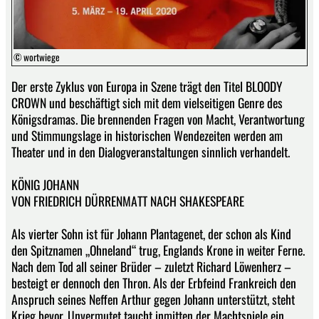
© wortwiege
Der erste Zyklus von Europa in Szene trägt den Titel BLOODY
CROWN und beschäftigt sich mit dem vielseitigen Genre des
Königsdramas. Die brennenden Fragen von Macht, Verantwortung
und Stimmungslage in historischen Wendezeiten werden am
Theater und in den Dialogveranstaltungen sinnlich verhandelt.
KÖNIG JOHANN
VON FRIEDRICH DÜRRENMATT NACH SHAKESPEARE
Als vierter Sohn ist für Johann Plantagenet, der schon als Kind
den Spitznamen „Ohneland“ trug, Englands Krone in weiter Ferne.
Nach dem Tod all seiner Brüder – zuletzt Richard Löwenherz –
besteigt er dennoch den Thron. Als der Erbfeind Frankreich den
Anspruch seines Neffen Arthur gegen Johann unterstützt, steht
Krieg bevor. Unvermutet taucht inmitten der Machtspiele ein