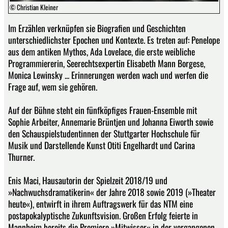
© Christian Kleiner
Im Erzählen verknüpfen sie Biografien und Geschichten
unterschiedlichster Epochen und Kontexte. Es treten auf: Penelope
aus dem antiken Mythos, Ada Lovelace, die erste weibliche
Programmiererin, Seerechtsexpertin Elisabeth Mann Borgese,
Monica Lewinsky ... Erinnerungen werden wach und werfen die
Frage auf, wem sie gehören.
Auf der Bühne steht ein fünfköpfiges Frauen-Ensemble mit
Sophie Arbeiter, Annemarie Brüntjen und Johanna Eiworth sowie
den Schauspielstudentinnen der Stuttgarter Hochschule für
Musik und Darstellende Kunst Otiti Engelhardt und Carina
Thurner.
Enis Maci, Hausautorin der Spielzeit 2018/19 und
»Nachwuchsdramatikerin« der Jahre 2018 sowie 2019 (»Theater
heute«), entwirft in ihrem Auftragswerk für das NTM eine
postapokalyptische Zukunftsvision. Großen Erfolg feierte in
Mannheim bereits die Premiere »Mitwisser« in der vergangenen