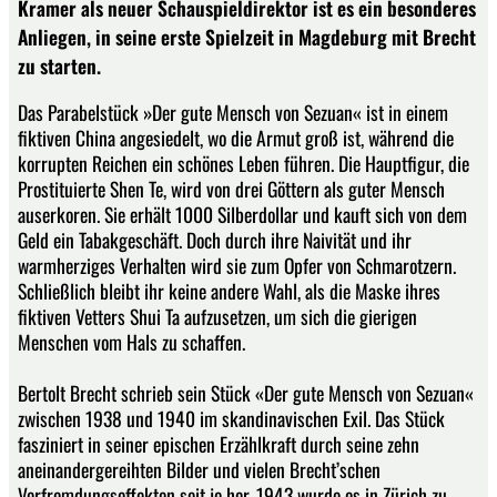
Kramer als neuer Schauspieldirektor ist es ein besonderes
Anliegen, in seine erste Spielzeit in Magdeburg mit Brecht
zu starten.
Das Parabelstück »Der gute Mensch von Sezuan« ist in einem
fiktiven China angesiedelt, wo die Armut groß ist, während die
korrupten Reichen ein schönes Leben führen. Die Hauptfigur, die
Prostituierte Shen Te, wird von drei Göttern als guter Mensch
auserkoren. Sie erhält 1000 Silberdollar und kauft sich von dem
Geld ein Tabakgeschäft. Doch durch ihre Naivität und ihr
warmherziges Verhalten wird sie zum Opfer von Schmarotzern.
Schließlich bleibt ihr keine andere Wahl, als die Maske ihres
fiktiven Vetters Shui Ta aufzusetzen, um sich die gierigen
Menschen vom Hals zu schaffen.
Bertolt Brecht schrieb sein Stück «Der gute Mensch von Sezuan«
zwischen 1938 und 1940 im skandinavischen Exil. Das Stück
fasziniert in seiner epischen Erzählkraft durch seine zehn
aneinandergereihten Bilder und vielen Brecht’schen
Verfremdungseffekten seit je her. 1943 wurde es in Zürich zu