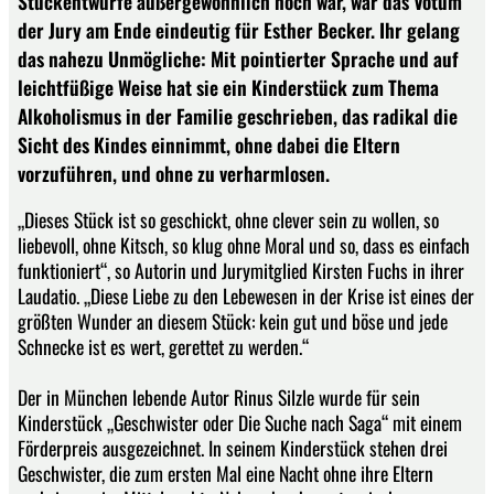
Stückentwürfe außergewöhnlich hoch war, war das Votum
der Jury am Ende eindeutig für Esther Becker. Ihr gelang
das nahezu Unmögliche: Mit pointierter Sprache und auf
leichtfüßige Weise hat sie ein Kinderstück zum Thema
Alkoholismus in der Familie geschrieben, das radikal die
Sicht des Kindes einnimmt, ohne dabei die Eltern
vorzuführen, und ohne zu verharmlosen.
„Dieses Stück ist so geschickt, ohne clever sein zu wollen, so
liebevoll, ohne Kitsch, so klug ohne Moral und so, dass es einfach
funktioniert“, so Autorin und Jurymitglied Kirsten Fuchs in ihrer
Laudatio. „Diese Liebe zu den Lebewesen in der Krise ist eines der
größten Wunder an diesem Stück: kein gut und böse und jede
Schnecke ist es wert, gerettet zu werden.“
Der in München lebende Autor Rinus Silzle wurde für sein
Kinderstück „Geschwister oder Die Suche nach Saga“ mit einem
Förderpreis ausgezeichnet. In seinem Kinderstück stehen drei
Geschwister, die zum ersten Mal eine Nacht ohne ihre Eltern