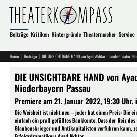
Beiträge
Kritiken
Hintergründe
Theatermacher
Service
Home
Beiträge
DIE UNSICHTBARE HAND von Ayad Akhtar - Landestheater Nie
DIE UNSICHTBARE HAND von Ayad 
Niederbayern Passau
Premiere am 21. Januar 2022, 19:30 Uhr, 
Die Weisheit ist nicht neu – jeder hat einen Preis: Die 
einfach ein prall gefülltes Bankkonto. Dass der Reiz de
Glaubenskrieger und Antikapitalisten verführen kann, z
Erfolgsdramatikers Ayad Akhtar.