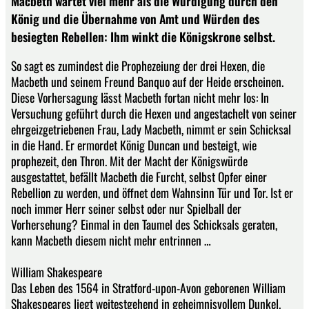
Macbeth wartet viel mehr als die Würdigung durch den
König und die Übernahme von Amt und Würden des
besiegten Rebellen: Ihm winkt die Königskrone selbst.
So sagt es zumindest die Prophezeiung der drei Hexen, die
Macbeth und seinem Freund Banquo auf der Heide erscheinen.
Diese Vorhersagung lässt Macbeth fortan nicht mehr los: In
Versuchung geführt durch die Hexen und angestachelt von seiner
ehrgeizgetriebenen Frau, Lady Macbeth, nimmt er sein Schicksal
in die Hand. Er ermordet König Duncan und besteigt, wie
prophezeit, den Thron. Mit der Macht der Königswürde
ausgestattet, befällt Macbeth die Furcht, selbst Opfer einer
Rebellion zu werden, und öffnet dem Wahnsinn Tür und Tor. Ist er
noch immer Herr seiner selbst oder nur Spielball der
Vorhersehung? Einmal in den Taumel des Schicksals geraten,
kann Macbeth diesem nicht mehr entrinnen …
William Shakespeare
Das Leben des 1564 in Stratford-upon-Avon geborenen William
Shakespeares liegt weitestgehend in geheimnisvollem Dunkel.