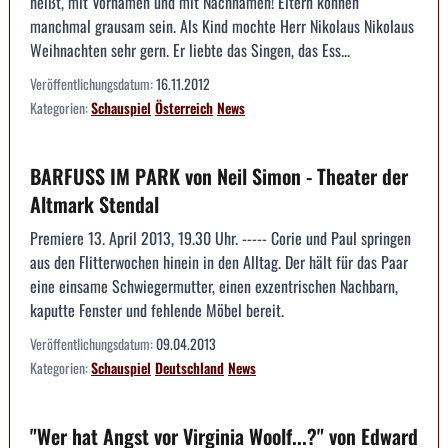
heißt, mit Vornamen und mit Nachnamen! Eltern können
manchmal grausam sein. Als Kind mochte Herr Nikolaus Nikolaus
Weihnachten sehr gern. Er liebte das Singen, das Ess...
Veröffentlichungsdatum:
16.11.2012
Kategorien:
Schauspiel
Österreich
News
BARFUSS IM PARK von Neil Simon - Theater der
Altmark Stendal
Premiere 13. April 2013, 19.30 Uhr. ----- Corie und Paul springen
aus den Flitterwochen hinein in den Alltag. Der hält für das Paar
eine einsame Schwiegermutter, einen exzentrischen Nachbarn,
kaputte Fenster und fehlende Möbel bereit.
Veröffentlichungsdatum:
09.04.2013
Kategorien:
Schauspiel
Deutschland
News
"Wer hat Angst vor Virginia Woolf...?" von Edward