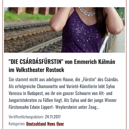
"DIE CSÁRDÁSFÜRSTIN" von Emmerich Kálmán
im Volkstheater Rostock
Sie stammt nicht aus adeligem Hause, die „Fürstin“ des Csárdás.
Als erfolgreiche Chansonette und Varieté-Künstlerin lebt Sylva
Varescu in Budapest, wo ihr ein ganzer Schwarm von Alt- und
Jungaristokraten zu Füßen liegt. Als Sylva und der junge Wiener
Fürstensohn Edwin Lippert- Weylersheim unter Zeug...
Veröffentlichungsdatum:
24.11.2017
Kategorien:
Deutschland
News
Oper