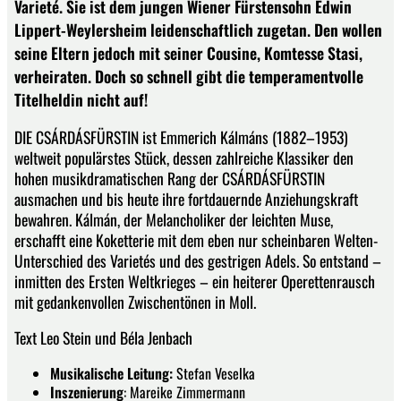
Varieté. Sie ist dem jungen Wiener Fürstensohn Edwin
Lippert-Weylersheim leidenschaftlich zugetan. Den wollen
seine Eltern jedoch mit seiner Cousine, Komtesse Stasi,
verheiraten. Doch so schnell gibt die temperamentvolle
Titelheldin nicht auf!
DIE CSÁRDÁSFÜRSTIN ist Emmerich Kálmáns (1882–1953)
weltweit populärstes Stück, dessen zahlreiche Klassiker den
hohen musikdramatischen Rang der CSÁRDÁSFÜRSTIN
ausmachen und bis heute ihre fortdauernde Anziehungskraft
bewahren. Kálmán, der Melancholiker der leichten Muse,
erschafft eine Koketterie mit dem eben nur scheinbaren Welten-
Unterschied des Varietés und des gestrigen Adels. So entstand –
inmitten des Ersten Weltkrieges – ein heiterer Operettenrausch
mit gedankenvollen Zwischentönen in Moll.
Text Leo Stein und Béla Jenbach
Musikalische Leitung:
Stefan Veselka
Inszenierung
: Mareike Zimmermann