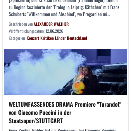
(Sprecherin) und Kristian Bezuidenhout (Hammerflügel). Gleich
zu Beginn faszinierte der "Prolog in Leipzig: Käthchen" mit Franz
Schuberts "Willkommen und Abschied", wo Pregardien mi...
Geschrieben von
ALEXANDER WALTHER
Veröffentlichungsdatum:
12.06.2026
Kategorien:
Konzert
Kritiken
Länder
Deutschland
WELTUMFASSENDES DRAMA Premiere "Turandot"
von Giacomo Puccini in der
Staatsoper/STUTTGART
Anna-Sophie Mahler hat als Regisseurin bei Giacomo Puccinis