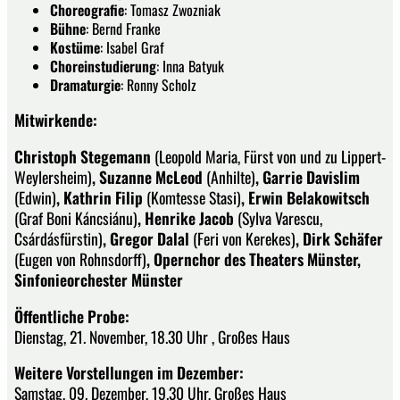
Choreografie
: Tomasz Zwozniak
Bühne
: Bernd Franke
Kostüme
: Isabel Graf
Choreinstudierung
: Inna Batyuk
Dramaturgie
: Ronny Scholz
Mitwirkende:
Christoph Stegemann
(Leopold Maria, Fürst von und zu Lippert-
Weylersheim)
, Suzanne McLeod
(Anhilte)
, Garrie Davislim
(Edwin)
, Kathrin Filip
(Komtesse Stasi)
, Erwin Belakowitsch
(Graf Boni Káncsiánu)
, Henrike Jacob
(Sylva Varescu,
Csárdásfürstin)
, Gregor Dalal
(Feri von Kerekes)
, Dirk Schäfer
(Eugen von Rohnsdorff)
, Opernchor des Theaters Münster,
Sinfonieorchester Münster
Öffentliche Probe:
Dienstag, 21. November, 18.30 Uhr , Großes Haus
Weitere Vorstellungen im Dezember:
Samstag, 09. Dezember, 19.30 Uhr, Großes Haus