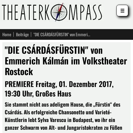
☰
Home
Beiträge
"DIE CSÁRDÁSFÜRSTIN" von Emmerich Kálmán im Volkstheater Rostock
"DIE CSÁRDÁSFÜRSTIN" von
Emmerich Kálmán im Volkstheater
Rostock
PREMIERE Freitag, 01. Dezember 2017,
19:30 Uhr, Großes Haus
Sie stammt nicht aus adeligem Hause, die „Fürstin“ des
Csárdás. Als erfolgreiche Chansonette und Varieté-
Künstlerin lebt Sylva Varescu in Budapest, wo ihr ein
ganzer Schwarm von Alt- und Jungaristokraten zu Füßen