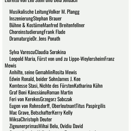
Musikalische LeitungVolker M. Plangg
InszenierungStephan Brauer
Bühne & KostümeManfred Breitenfellner
ChoreinstudierungFrank Flade
DramaturgieDr. Jens Ponath
Sylva VarescuClaudia Sorokina
Leopold Maria, Fürst von und zu Lippe-WeylersheimFranz
Mewis
Anhilte, seine GemahlinRosita Mewis
Edwin Ronald, beider SohnJames J. Kee
Komtesse Stasi, Nichte des FürstenKatharina Kühn
Graf Boni KáncsiánuRoman Martin
Feri von KerekesGrzegorz Sobczak
Eugen von Rohnsdorff, OberleutnantTitus Paspirgilis
Mac Grave, BotschafterKerry Kelly
MiksaChristoph Deuter
ZigeunerprimasMihai Belu, Ovidiu David