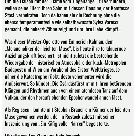
Um die Liaison mit der „Dame vom Tingeltangel“ zu verhindern,
wollen seine Eltern ihren Sohn mit dessen Cousine, der Komtesse
Stasi, verheiraten. Doch da haben sie die Rechnung ohne die
ebenso temperamentvolle wie selbstbewusste Sylva Varescu
gemacht, die beherzt Zähne zeigt und um ihre Liebe kämpft…
Was dieser Meister-Operette von Emmerich Kalman, dem
„Melancholiker der leichten Muse“, bis heute ihre fortdauernde
Anziehungskraft beschert, ist nicht zuletzt die bestechende
Wiedergabe der historischen Atmosphäre der k.u.k.-Metropolen
Budapest und Wien am Vorabend des Ersten Weltkrieges. Je
näher die Katastrophe rückt, desto vehementer wird die
Amüsierwut. So kündet „Die Csárdásfürstin“ mit ihren betörenden
Klängen und Rhythmen auch von einem atemlosen Tanz auf dem
Vulkan, der den heraufziehenden Epochenwandel ahnen lässt.
Als Regisseur konnte mit Stephan Brauer ein Könner der leichten
Muse gewonnen werden, der in Rostock zuletzt mit seiner
Inszenierung von „Ein Käfig voller Narren“ begeisterte.
Libretto von Leo Stein und Bela Jenbach