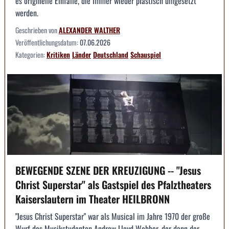
es originelle Einfälle, die immer wieder plastisch umgesetzt
werden.
Geschrieben von
ALEXANDER WALTHER
Veröffentlichungsdatum:
07.06.2026
Kategorien:
Kritiken
Länder
Deutschland
Schauspiel
BEWEGENDE SZENE DER KREUZIGUNG -- "Jesus
Christ Superstar" als Gastspiel des Pfalztheaters
Kaiserslautern im Theater HEILBRONN
"Jesus Christ Superstar" war als Musical im Jahre 1970 der große
Wurf des Musikstudenten Andrew Lloyd Webber, der dann der