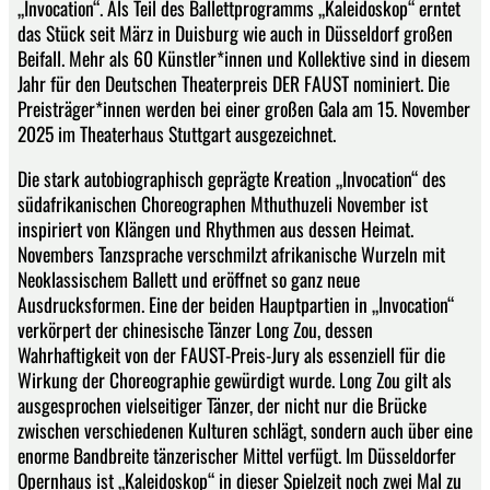
„Invocation“. Als Teil des Ballettprogramms „Kaleidoskop“ erntet
das Stück seit März in Duisburg wie auch in Düsseldorf großen
Beifall. Mehr als 60 Künstler*innen und Kollektive sind in diesem
Jahr für den Deutschen Theaterpreis DER FAUST nominiert. Die
Preisträger*innen werden bei einer großen Gala am 15. November
2025 im Theaterhaus Stuttgart ausgezeichnet.
Die stark autobiographisch geprägte Kreation „Invocation“ des
südafrikanischen Choreographen Mthuthuzeli November ist
inspiriert von Klängen und Rhythmen aus dessen Heimat.
Novembers Tanzsprache verschmilzt afrikanische Wurzeln mit
Neoklassischem Ballett und eröffnet so ganz neue
Ausdrucksformen. Eine der beiden Hauptpartien in „Invocation“
verkörpert der chinesische Tänzer Long Zou, dessen
Wahrhaftigkeit von der FAUST-Preis-Jury als essenziell für die
Wirkung der Choreographie gewürdigt wurde. Long Zou gilt als
ausgesprochen vielseitiger Tänzer, der nicht nur die Brücke
zwischen verschiedenen Kulturen schlägt, sondern auch über eine
enorme Bandbreite tänzerischer Mittel verfügt. Im Düsseldorfer
Opernhaus ist „Kaleidoskop“ in dieser Spielzeit noch zwei Mal zu