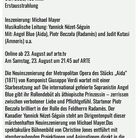
Erstausstrahlung
Inszenierung: Michael Mayer
Musikalische Leitung: Yannick Nézet-Séguin
Mit: Angel Blue (Aida), Piotr Beczała (Radamès) und Judit Kutasi
(Amneris) u.a.
Online ab 23. August auf arte.tv
Am Samstag, 23. August um 21.45 auf ARTE
Die Neuinszenierung der Metropolitan Opera des Stücks „Aida“
(1871) von Komponist Giuseppe Verdi wartet mit einer
Starbesetzung auf: Die international gefeierte Sopranistin Angel
Blue gibt ihr Rollendebüt als äthiopische Prinzessin – zerrissen
zwischen verbotener Liebe und Pflichtgefühl. Startenor Piotr
Beczała brilliert in der Rolle des Feldherrn Radamès. Der
Kanadier Yannick Nézet-Séguin steht am Dirigentenpult dieser
märchenhaften Neuinszenierung von Michael Mayer.Das
spektakuläre Bühnenbild von Christine Jones entführt mit
atemberaubenden Projektionen und Animationen direkt in die