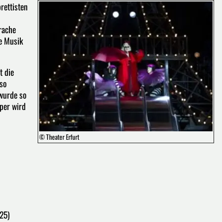
rettisten
rache
te Musik
t die
so
 wurde so
Oper wird
© Theater Erfurt
025)