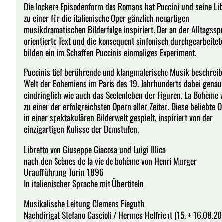
Die lockere Episodenform des Romans hat Puccini und seine Lib
zu einer für die italienische Oper gänzlich neuartigen
musikdramatischen Bilderfolge inspiriert. Der an der Alltagssp
orientierte Text und die konsequent sinfonisch durchgearbeite
bilden ein im Schaffen Puccinis einmaliges Experiment.
Puccinis tief berührende und klangmalerische Musik beschreib
Welt der Bohemiens im Paris des 19. Jahrhunderts dabei genau
eindringlich wie auch das Seelenleben der Figuren. La Bohème
zu einer der erfolgreichsten Opern aller Zeiten. Diese beliebte 
in einer spektakulären Bilderwelt gespielt, inspiriert von der
einzigartigen Kulisse der Domstufen.
Libretto von Giuseppe Giacosa und Luigi Illica
nach den Scènes de la vie de bohème von Henri Murger
Uraufführung Turin 1896
In italienischer Sprache mit Übertiteln
Musikalische Leitung Clemens Fieguth
Nachdirigat Stefano Cascioli / Hermes Helfricht (15. + 16.08.2