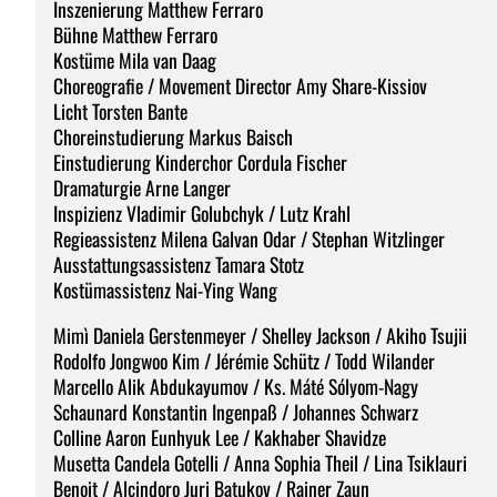
Inszenierung Matthew Ferraro
Bühne Matthew Ferraro
Kostüme Mila van Daag
Choreografie / Movement Director Amy Share-Kissiov
Licht Torsten Bante
Choreinstudierung Markus Baisch
Einstudierung Kinderchor Cordula Fischer
Dramaturgie Arne Langer
Inspizienz Vladimir Golubchyk / Lutz Krahl
Regieassistenz Milena Galvan Odar / Stephan Witzlinger
Ausstattungsassistenz Tamara Stotz
Kostümassistenz Nai-Ying Wang
Mimì Daniela Gerstenmeyer / Shelley Jackson / Akiho Tsujii
Rodolfo Jongwoo Kim / Jérémie Schütz / Todd Wilander
Marcello Alik Abdukayumov / Ks. Máté Sólyom-Nagy
Schaunard Konstantin Ingenpaß / Johannes Schwarz
Colline Aaron Eunhyuk Lee / Kakhaber Shavidze
Musetta Candela Gotelli / Anna Sophia Theil / Lina Tsiklauri
Benoit / Alcindoro Juri Batukov / Rainer Zaun