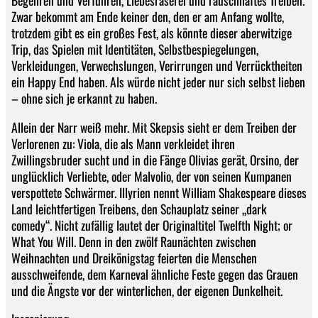
Begehren und Verführen, Liebesraserei und rauschhaftes Treiben.
Zwar bekommt am Ende keiner den, den er am Anfang wollte,
trotzdem gibt es ein großes Fest, als könnte dieser aberwitzige
Trip, das Spielen mit Identitäten, Selbstbespiegelungen,
Verkleidungen, Verwechslungen, Verirrungen und Verrücktheiten
ein Happy End haben. Als würde nicht jeder nur sich selbst lieben
– ohne sich je erkannt zu haben.
Allein der Narr weiß mehr. Mit Skepsis sieht er dem Treiben der
Verlorenen zu: Viola, die als Mann verkleidet ihren
Zwillingsbruder sucht und in die Fänge Olivias gerät, Orsino, der
unglücklich Verliebte, oder Malvolio, der von seinen Kumpanen
verspottete Schwärmer. Illyrien nennt William Shakespeare dieses
Land leichtfertigen Treibens, den Schauplatz seiner „dark
comedy“. Nicht zufällig lautet der Originaltitel Twelfth Night; or
What You Will. Denn in den zwölf Raunächten zwischen
Weihnachten und Dreikönigstag feierten die Menschen
ausschweifende, dem Karneval ähnliche Feste gegen das Grauen
und die Ängste vor der winterlichen, der eigenen Dunkelheit.