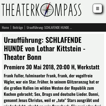
☰
Home
Beiträge
Uraufführung: SCHLAFENDE HUNDE von Lothar Kittstein - Theater Bonn
Uraufführung: SCHLAFENDE
HUNDE von Lothar Kittstein -
Theater Bonn
Premiere 30 Mai 2018, 20:00 H, Werkstatt
Frank Fuller, fulminanter Frank, Frank, der vogelfreie
Vögler, war ein Star. Früher. In seinem Glitzeranzug hat er
die großen Hallen im wilden Westen der Republik zum
Kochen gebracht; Sex, Drugs und deutsche Lieder. Danni,
genannt Jesus Christus, weil er „tote“ Stars ausgräbt und