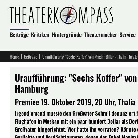
Beiträge
Kritiken
Hintergründe
Theatermacher
Service
Home
Beiträge
Uraufführung: "Sechs Koffer" von Maxim Biller - Thalia Thea
Uraufführung: "Sechs Koffer" von 
Hamburg
Premiee 19. Oktober 2019, 20 Uhr, Thalia
Irgendjemand musste den Großvater Schmil denunziert 
Flughafen in Moskau mit ein paar hundert Dollar als De
Großvater hingerichtet. Wer hatte ihn verraten? Könnte
Gerüchte und Verdächtigungen, denen der Enkel Maxim i