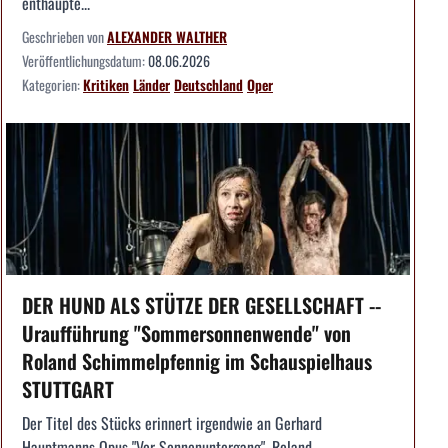
enthaupte...
Geschrieben von
ALEXANDER WALTHER
Veröffentlichungsdatum:
08.06.2026
Kategorien:
Kritiken
Länder
Deutschland
Oper
DER HUND ALS STÜTZE DER GESELLSCHAFT --
Uraufführung "Sommersonnenwende" von
Roland Schimmelpfennig im Schauspielhaus
STUTTGART
Der Titel des Stücks erinnert irgendwie an Gerhard
Hauptmanns Opus "Vor Sonnenuntergang". Roland