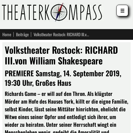
☰
Home
Beiträge
Volkstheater Rostock: RICHARD III.von William Shakespeare
Volkstheater Rostock: RICHARD
III.von William Shakespeare
PREMIERE Samstag, 14. September 2019,
19:30 Uhr, Großes Haus
Richards Game – er will auf den Thron. Als klügster
Mörder am Hofe des Hauses York, killt er die eigne Familie,
selbst Kinder, lässt seine Mittäter hinrichten, ehelicht die
Witwe eines seiner Opfer und entledigt sich ihrer, um
wieder zu heiraten. Unter seiner Herrschaft wiegt ein
Menschenleben wenig, gedeiht die Amoralität und