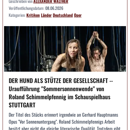
Geschrieben von
ALEXANDER WALTHER
Veröffentlichungsdatum:
08.06.2026
Kategorien:
Kritiken
Länder
Deutschland
Oper
DER HUND ALS STÜTZE DER GESELLSCHAFT --
Uraufführung "Sommersonnenwende" von
Roland Schimmelpfennig im Schauspielhaus
STUTTGART
Der Titel des Stücks erinnert irgendwie an Gerhard Hauptmanns
Opus "Vor Sonnenuntergang". Roland Schimmelpfennigs Arbeit
besitzt aber nicht die gleiche literarische Qualität. Trotzdem gibt