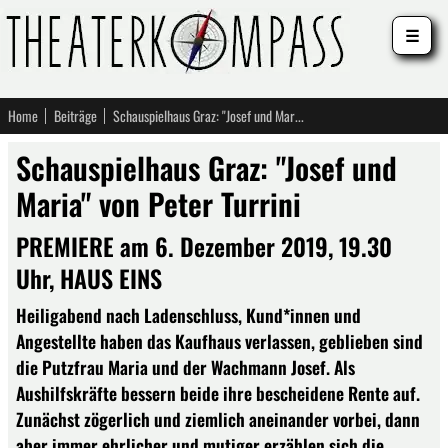
☰
Home
Beiträge
Schauspielhaus Graz: "Josef und Maria" von Peter Turrini
Schauspielhaus Graz: "Josef und
Maria" von Peter Turrini
PREMIERE am 6. Dezember 2019, 19.30
Uhr, HAUS EINS
Heiligabend nach Ladenschluss, Kund*innen und
Angestellte haben das Kaufhaus verlassen, geblieben sind
die Putzfrau Maria und der Wachmann Josef. Als
Aushilfskräfte bessern beide ihre bescheidene Rente auf.
Zunächst zögerlich und ziemlich aneinander vorbei, dann
aber immer ehrlicher und mutiger erzählen sich die