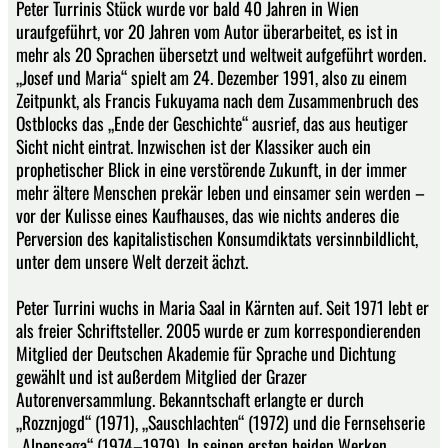
Peter Turrinis Stück wurde vor bald 40 Jahren in Wien
uraufgeführt, vor 20 Jahren vom Autor überarbeitet, es ist in
mehr als 20 Sprachen übersetzt und weltweit aufgeführt worden.
„Josef und Maria“ spielt am 24. Dezember 1991, also zu einem
Zeitpunkt, als Francis Fukuyama nach dem Zusammenbruch des
Ostblocks das „Ende der Geschichte“ ausrief, das aus heutiger
Sicht nicht eintrat. Inzwischen ist der Klassiker auch ein
prophetischer Blick in eine verstörende Zukunft, in der immer
mehr ältere Menschen prekär leben und einsamer sein werden –
vor der Kulisse eines Kaufhauses, das wie nichts anderes die
Perversion des kapitalistischen Konsumdiktats versinnbildlicht,
unter dem unsere Welt derzeit ächzt.
Peter Turrini wuchs in Maria Saal in Kärnten auf. Seit 1971 lebt er
als freier Schriftsteller. 2005 wurde er zum korrespondierenden
Mitglied der Deutschen Akademie für Sprache und Dichtung
gewählt und ist außerdem Mitglied der Grazer
Autorenversammlung. Bekanntschaft erlangte er durch
„Rozznjogd“ (1971), „Sauschlachten“ (1972) und die Fernsehserie
„Alpensaga“ (1974–1979). In seinen ersten beiden Werken