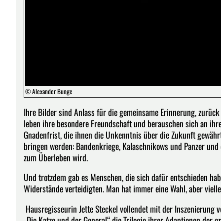
© Alexander Bunge
Ihre Bilder sind Anlass für die gemeinsame Erinnerung, zurück 
leben ihre besondere Freundschaft und berauschen sich an ihren 
Gnadenfrist, die ihnen die Unkenntnis über die Zukunft gewähr
bringen werden: Bandenkriege, Kalaschnikows und Panzer und ei
zum Überleben wird.
Und trotzdem gab es Menschen, die sich dafür entschieden hab
Widerstände verteidigten. Man hat immer eine Wahl, aber vielleic
Hausregisseurin Jette Steckel vollendet mit der Inszenierung 
„Die Katze und der General“ die Trilogie ihrer Adaptionen der