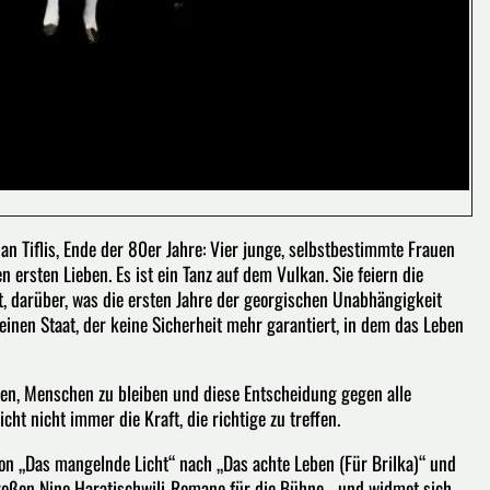
an Tiflis, Ende der 80er Jahre: Vier junge, selbstbestimmte Frauen
ersten Lieben. Es ist ein Tanz auf dem Vulkan. Sie feiern die
t, darüber, was die ersten Jahre der georgischen Unabhängigkeit
nen Staat, der keine Sicherheit mehr garantiert, in dem das Leben
en, Menschen zu bleiben und diese Entscheidung gegen alle
ht nicht immer die Kraft, die richtige zu treffen.
von „Das mangelnde Licht“ nach „Das achte Leben (Für Brilka)“ und
 großen Nino Haratischwili-Romane für die Bühne - und widmet sich