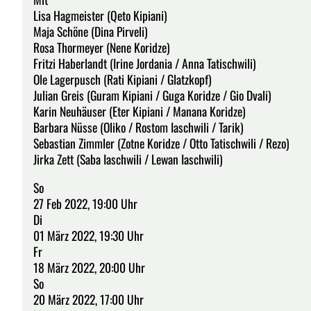
Lisa Hagmeister (Qeto Kipiani)
Maja Schöne (Dina Pirveli)
Rosa Thormeyer (Nene Koridze)
Fritzi Haberlandt (Irine Jordania / Anna Tatischwili)
Ole Lagerpusch (Rati Kipiani / Glatzkopf)
Julian Greis (Guram Kipiani / Guga Koridze / Gio Dvali)
Karin Neuhäuser (Eter Kipiani / Manana Koridze)
Barbara Nüsse (Oliko / Rostom Iaschwili / Tarik)
Sebastian Zimmler (Zotne Koridze / Otto Tatischwili / Rezo)
Jirka Zett (Saba Iaschwili / Lewan Iaschwili)
So
27 Feb 2022, 19:00 Uhr
Di
01 März 2022, 19:30 Uhr
Fr
18 März 2022, 20:00 Uhr
So
20 März 2022, 17:00 Uhr