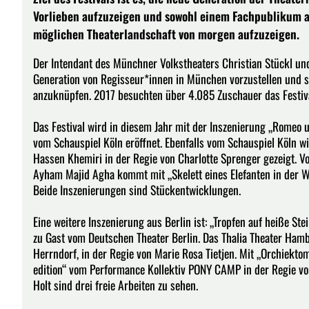
Vorlieben aufzuzeigen und sowohl einem Fachpublikum al
möglichen Theaterlandschaft von morgen aufzuzeigen.
Der Intendant des Münchner Volkstheaters Christian Stückl und d
Generation von Regisseur*innen in München vorzustellen und so
anzuknüpfen. 2017 besuchten über 4.085 Zuschauer das Festiv
Das Festival wird in diesem Jahr mit der Inszenierung „Romeo 
vom Schauspiel Köln eröffnet. Ebenfalls vom Schauspiel Köln w
Hassen Khemiri in der Regie von Charlotte Sprenger gezeigt. V
Ayham Majid Agha kommt mit „Skelett eines Elefanten in der W
Beide Inszenierungen sind Stückentwicklungen.
Eine weitere Inszenierung aus Berlin ist: „Tropfen auf heiße St
zu Gast vom Deutschen Theater Berlin. Das Thalia Theater Hamb
Herrndorf, in der Regie von Marie Rosa Tietjen. Mit „Orchiek
edition“ vom Performance Kollektiv PONY CAMP in der Regie von
Holt sind drei freie Arbeiten zu sehen.