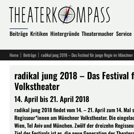
Beiträge
Kritiken
Hintergründe
Theatermacher
Service
Home
Beiträge
radikal jung 2018 – Das Festival für junge Regie im Münchner
radikal jung 2018 – Das Festival
Volkstheater
14. April bis 21. April 2018
radikal jung 2018 findet vom 14. – 21. April zum 14. Mal
Regisseur*innen am Münchner Volkstheater. Die eingela
Wien, Tel Aviv und München. Zwölf der dreizehn Regisseu
Ziel des Festivals ist es, die neue Generation der Theat