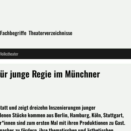
Fachbegriffe
Theaterverzeichnisse
 Volkstheater
 für junge Regie im Münchner
 statt und zeigt dreizehn Inszenierungen junger
denen Stücke kommen aus Berlin, Hamburg, Köln, Stuttgart,
r*innen sind zum ersten Mal mit ihren Produktionen zu Gast.
ermacher zu fördern, ihre thematischen und ästhetischen