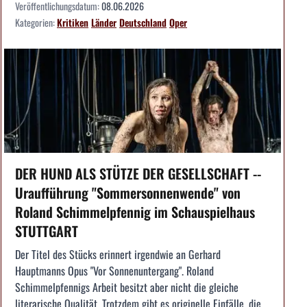
Veröffentlichungsdatum:
08.06.2026
Kategorien:
Kritiken
Länder
Deutschland
Oper
DER HUND ALS STÜTZE DER GESELLSCHAFT --
Uraufführung "Sommersonnenwende" von
Roland Schimmelpfennig im Schauspielhaus
STUTTGART
Der Titel des Stücks erinnert irgendwie an Gerhard
Hauptmanns Opus "Vor Sonnenuntergang". Roland
Schimmelpfennigs Arbeit besitzt aber nicht die gleiche
literarische Qualität. Trotzdem gibt es originelle Einfälle, die