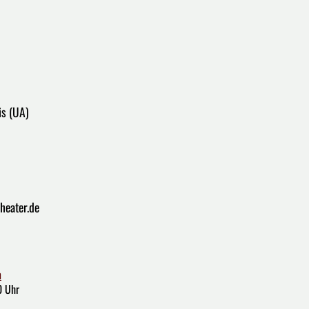
is (UA)
heater.de
n
0 Uhr