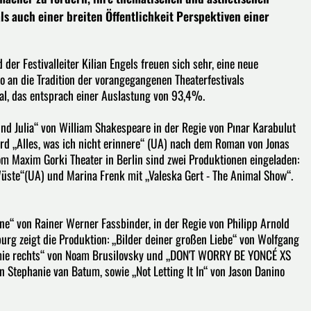
s auch einer breiten Öffentlichkeit Perspektiven einer
er Festivalleiter Kilian Engels freuen sich sehr, eine neue
 an die Tradition der vorangegangenen Theaterfestivals
al, das entsprach einer Auslastung von 93,4%.
und Julia“ von William Shakespeare in der Regie von Pınar Karabulut
ird „Alles, was ich nicht erinnere“ (UA) nach dem Roman von Jonas
om Maxim Gorki Theater in Berlin sind zwei Produktionen eingeladen:
üste“(UA) und Marina Frenk mit „Valeska Gert - The Animal Show“.
eine“ von Rainer Werner Fassbinder, in der Regie von Philipp Arnold
urg zeigt die Produktion: „Bilder deiner großen Liebe“ von Wolfgang
tomie rechts“ von Noam Brusilovsky und „DON'T WORRY BE YONCÉ XS
 Stephanie van Batum, sowie „Not Letting It In“ von Jason Danino