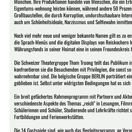
München. Ihre Produktionen handeln von Menschen, die ein Erb
Eigentums-wohnung leisten können, während andere 50 Prozent
Großbaustellen, die durch Korruption, undurchschaubare Intere
auch um Schönheitsideale, Narzissmus und Selfiewahn inmitten 
Noch viel mehr neue und weniger bekannte Namen gilt es zu en
die Sprach-Menüs und die digitalen Displays von Reiskochern ha
Währungsfonds in seiner Heimat eine in seinen Freundeskreis 
Die Schweizer Theatergruppe Thom Truong teilt das Publikum i
konfrontieren sie die Besuchenden mit Privilegien, die sonst so 
wahrnehmbar sind. Die belgische Gruppe BERLIN porträtiert ein
geblieben ist. Selbst unter widrigsten Bedingungen hat es sich
Ein breit gefächertes Rahmenprogramm mit Partnern und Akteu
verschiedenste Aspekte des Themas „reich“ in Lesungen, Filmre
Schülerinnen und Schüler, Studierende und Lehrkräfte richtet
Fortbildungen und Ferienwerkstätten.
Die 14 Gastspiele sind, wie auch das Begleitprogramm, an Veran