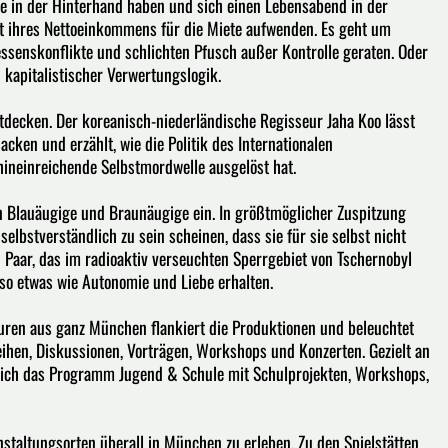
e in der Hinterhand haben und sich einen Lebensabend in der
 ihres Nettoeinkommens für die Miete aufwenden. Es geht um
ssenskonflikte und schlichten Pfusch außer Kontrolle geraten. Oder
kapitalistischer Verwertungslogik.
tdecken. Der koreanisch-niederländische Regisseur Jaha Koo lässt
cken und erzählt, wie die Politik des Internationalen
hineinreichende Selbstmordwelle ausgelöst hat.
n Blauäugige und Braunäugige ein. In größtmöglicher Zuspitzung
selbstverständlich zu sein scheinen, dass sie für sie selbst nicht
 Paar, das im radioaktiv verseuchten Sperrgebiet von Tschernobyl
 so etwas wie Autonomie und Liebe erhalten.
ren aus ganz München flankiert die Produktionen und beleuchtet
ihen, Diskussionen, Vorträgen, Workshops und Konzerten. Gezielt an
 sich das Programm Jugend & Schule mit Schulprojekten, Workshops,
staltungsorten überall in München zu erleben. Zu den Spielstätten