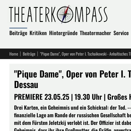
Beiträge
Kritiken
Hintergründe
Theatermacher
Service
Home
Beiträge
"Pique Dame", Oper von Peter I. Tschaikowski - Anhaltisches 
"Pique Dame", Oper von Peter I. 
Dessau
PREMIERE 23.05.25 | 19.30 Uhr | Großes 
Drei Karten, ein Geheimnis und ein Schicksal: der Tod. --
finanzielle Lage am Rande der russischen Gesellschaft bef
mit dem Fürsten Jeletzkij verlobt ist. Der Offizier ist da
Geheimnis, dass ihr ihre Großmutter, die Gräfin, anvertra