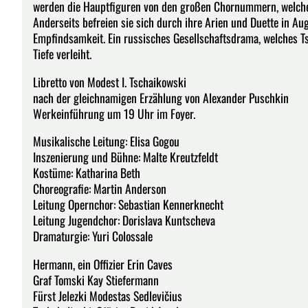
werden die Hauptfiguren von den großen Chornummern, welche di
Anderseits befreien sie sich durch ihre Arien und Duette in A
Empfindsamkeit. Ein russisches Gesellschaftsdrama, welches T
Tiefe verleiht.
Libretto von Modest I. Tschaikowski
nach der gleichnamigen Erzählung von Alexander Puschkin
Werkeinführung um 19 Uhr im Foyer.
Musikalische Leitung: Elisa Gogou
Inszenierung und Bühne: Malte Kreutzfeldt
Kostüme: Katharina Beth
Choreografie: Martin Anderson
Leitung Opernchor: Sebastian Kennerknecht
Leitung Jugendchor: Dorislava Kuntscheva
Dramaturgie: Yuri Colossale
Hermann, ein Offizier Erin Caves
Graf Tomski Kay Stiefermann
Fürst Jelezki Modestas Sedlevičius