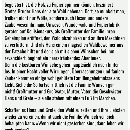
begeistert ist, die Holz zu Papier spinnen können, fasziniert
Gretes Bruder Hans der alte Wald nebenan. Dort, so munkelt man,
treiben nicht nur Wölfe, sondern auch Hexen und andere
Zauberwesen ihr, naja, Unwesen. Wunderwald und Papierfabrik
geraten auf Kollisionskurs, als Großmutter der Familie ihren
Geheimplan eröffnet, den Wald abzuholzen und an ihre Maschinen
zu verfüttern. Und als Hans einem magischen Waldbewohner aus
der Patsche hilft und der sich mit sieben Wünschen bei ihm
revanchiert, beginnt ein haarsträubendes Abenteuer.
Denn die kostbaren Wünsche gehen hauptsächlich nach hinten
los. In einer Nacht voller Wirrungen, Überraschungen und faulem
Zauber kommen einige wohl gehütete Familiengeheimnisse ans
Licht. Siehe da: So fortschrittlich ist die Familie Wunsch gar
nicht! Großmutter und Großvater, Mutter, Vater, die Geschwister
Hans und Grete – sie alle stehen mit einem Fuß im Märchen.
Schaffen es Hans und Grete, den Wald zu retten und ihre Liebsten
wieder zu vereinen, damit auch die Familie Wunsch von sich
behaupten kann: »Wenn wir nicht gestorben sind, dann leben wir
noch heute«?