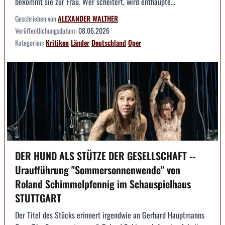
bekommt sie zur Frau. Wer scheitert, wird enthaupte...
Geschrieben von
ALEXANDER WALTHER
Veröffentlichungsdatum:
08.06.2026
Kategorien:
Kritiken
Länder
Deutschland
Oper
DER HUND ALS STÜTZE DER GESELLSCHAFT --
Uraufführung "Sommersonnenwende" von
Roland Schimmelpfennig im Schauspielhaus
STUTTGART
Der Titel des Stücks erinnert irgendwie an Gerhard Hauptmanns