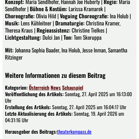
Konzept:
Maria Sendlhofer, Hannah Joe Huberty |
Regie:
Maria
Sendlhofer |
Bühne & Kostüm:
Larissa Kramarek |
Choreografie:
Olivia Hild |
Voguing Choreografie:
Ina Holub |
Musik:
Lens Kühleitner |
Dramaturgie:
Christina Kramer,
Theresa Kraus |
Regieassistenz:
Christine Tielkes |
Lichtgestaltung:
Dulci Jan |
Ton:
Tom Skoruppa
Mit:
Johanna Sophia Baader, Ina Holub, Jesse Inman, Samantha
Ritzinger
Weitere Informationen zu diesem Beitrag
Kategorien:
Österreich
News
Schauspiel
Veröffentlichung des Artikels:
Sonntag, 27. April 2025 um 16:13:00
Uhr
Erstellung des Artikels:
Sonntag, 27. April 2025 um 16:04:17 Uhr
Letzte Aktualisierung des Artikels:
Sonntag, 19. April 2026 um
04:31:16 Uhr
Herausgeber des Beitrags:
theaterkompass.de