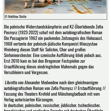
© Matthias Stutte
Die polnische Widerstandskämpferin und KZ-Überlebende Zofia
Posmysz (1923-2022) schuf mit dem autobiografischen Roman
Die Passagierin 1962 ein packendes Zeitzeugnis des Holocaust.
1968 vertonte der polnisch-jüdische Komponist Mieczysław
Weinberg diesen Stoff für Solisten, Chor und großes
Sinfonieorchester. Eine szenische Aufführung blieb jedoch aus.
Erst 2010 kam es bei den Bregenzer Festspielen zur
Uraufführung dieses eindringlichen Mahnmals gegen das
Verschleiern und Vergessen.
Libretto von Alexander Medwedew nach dem gleichnamigen
autobiografischen Roman von Zofia Posmysz // Erstaufführung //
Fassung des Theaters Krefeld und Mönchengladbach mit vom
Verlag autorisierten Kürzungen.
In deutscher, polnischer, russischer, jiddischer, tschechischer,
französischer und englischer Sprache mit deutschen Übertiteln