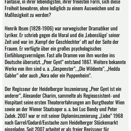
Fantasie, in ihrer lebendigsten, ihrer freiesten Form, sich diese
Freiheit bewahren, ohne lediglich zu einem Ausweichen und zu
Maßlosigkeit zu werden?
Henrik Ibsen (1828-1906) war norwegischer Dramatiker und
Lyriker. Er schrieb gegen die Moral und die ‚Lebenslüge‘ seiner
Zeit und war im ‚Kampf der Geschlechter‘ oft auf der Seite der
Frauen. Er verfügte über ein großes psychologisches
Einfühlungsvermögen. Fast alle Dramen von ihm wurden ins
Deutsche übersetzt. „Peer Gynt“ entstand 1867. Weitere bekannte
Werke von ihm sind u. a. „Gespenster“, „Die Wildente“, „Hedda
Gabler“ oder auch „Nora oder ein Puppenheim“.
Der Regisseur der Heidelberger Inszenierung „Peer Gynt ist ein
anderer“, Alexander Charim, sammelte als Regieassistent- und
Hospitant seine ersten Theatererfahrungen am Burgtheater Wien
sowie an der Wiener Staatsoper u. a. bei Luc Bondy und Peter
Zadek. 2007 war er mit seiner Diplominszenierung „Liebe“ 1968
nach Garrel/Godard/Eustache zum Heidelberger Stückemarkt
eingeladen. Seit 2007 arbeitet er als freier Regisseur für