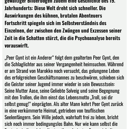
gewaltiger Bilderbogen zudem eine Geschichte des 19.
Jahrhunderts: Diese Welt dreht sich schneller. Die
Auswirkungen des kühnen, brutalen Abenteuers
Fortschritt spiegeln sich im Selbstverständnis des
Einzelnen, der zwischen den Zwängen und Exzessen seiner
Zeit in die Schatten stürzt, die die Psychoanalyse bereits
vorauswirft.
„Peer Gynt ist ein Anderer“ folgt dem gealterten Peer Gynt, den
die Schlaglichter aus seiner Vergangenheit heimsuchen. Während
er am Strand von Marokko noch versucht, das gelungene Leben
des erfolgreichen Geschäftsmannes zu beschwören, schieben sich
die Geister seiner Jugend immer wieder in sein Bewusstsein:
Seine Mutter Aase, seine Geliebte Solveig und seine Begegnung
mit den Trollen, die ihm einst das Lebensmotto „Troll, sei dir
selbst genug!“ einprägten. Als alter Mann kehrt Peer Gynt zurück
in eine verkümmerte Heimat, getrieben von teuflischen
Seelenfängern. Sein Wille jedoch, wahrhaft frei zu leben, bricht
sich noch immer bedingungslos Bahn. Nur wie kann selbst die