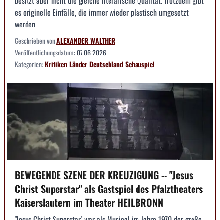
besitzt aber nicht die gleiche literarische Qualität. Trotzdem gibt
es originelle Einfälle, die immer wieder plastisch umgesetzt
werden.
Geschrieben von
ALEXANDER WALTHER
Veröffentlichungsdatum:
07.06.2026
Kategorien:
Kritiken
Länder
Deutschland
Schauspiel
BEWEGENDE SZENE DER KREUZIGUNG -- "Jesus
Christ Superstar" als Gastspiel des Pfalztheaters
Kaiserslautern im Theater HEILBRONN
"Jesus Christ Superstar" war als Musical im Jahre 1970 der große