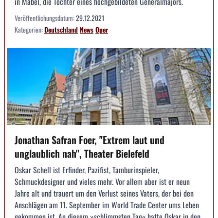
in Mabel, die Tochter eines hochgebildeten Generalmajors.
Veröffentlichungsdatum:
29.12.2021
Kategorien:
Deutschland
News
Oper
Jonathan Safran Foer, "Extrem laut und
unglaublich nah", Theater Bielefeld
Oskar Schell ist Erfinder, Pazifist, Tamburinspieler,
Schmuckdesigner und vieles mehr. Vor allem aber ist er neun
Jahre alt und trauert um den Verlust seines Vaters, der bei den
Anschlägen am 11. September im World Trade Center ums Leben
gekommen ist. An diesem »schlimmsten Tag« hatte Oskar in den