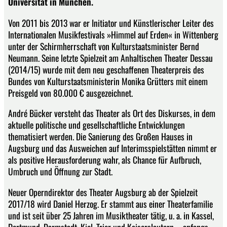
Universität in München.
Von 2011 bis 2013 war er Initiator und Künstlerischer Leiter des
Internationalen Musikfestivals »Himmel auf Erden« in Wittenberg
unter der Schirmherrschaft von Kulturstaatsminister Bernd
Neumann. Seine letzte Spielzeit am Anhaltischen Theater Dessau
(2014/15) wurde mit dem neu geschaffenen Theaterpreis des
Bundes von Kulturstaatsministerin Monika Grütters mit einem
Preisgeld von 80.000 € ausgezeichnet.
André Bücker versteht das Theater als Ort des Diskurses, in dem
aktuelle politische und gesellschaftliche Entwicklungen
thematisiert werden. Die Sanierung des Großen Hauses in
Augsburg und das Ausweichen auf Interimsspielstätten nimmt er
als positive Herausforderung wahr, als Chance für Aufbruch,
Umbruch und Öffnung zur Stadt.
Neuer Operndirektor des Theater Augsburg ab der Spielzeit
2017/18 wird Daniel Herzog. Er stammt aus einer Theaterfamilie
und ist seit über 25 Jahren im Musiktheater tätig, u. a. in Kassel,
Dortmund, Darmstadt, Kiel, Trier und Kaiserslautern – anfangs