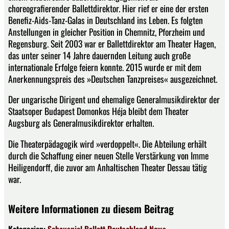
choreografierender Ballettdirektor. Hier rief er eine der ersten
Benefiz-Aids-Tanz-Galas in Deutschland ins Leben. Es folgten
Anstellungen in gleicher Position in Chemnitz, Pforzheim und
Regensburg. Seit 2003 war er Ballettdirektor am Theater Hagen,
das unter seiner 14 Jahre dauernden Leitung auch große
internationale Erfolge feiern konnte. 2015 wurde er mit dem
Anerkennungspreis des »Deutschen Tanzpreises« ausgezeichnet.
Der ungarische Dirigent und ehemalige Generalmusikdirektor der
Staatsoper Budapest Domonkos Héja bleibt dem Theater
Augsburg als Generalmusikdirektor erhalten.
Die Theaterpädagogik wird »verdoppelt«. Die Abteilung erhält
durch die Schaffung einer neuen Stelle Verstärkung von Imme
Heiligendorff, die zuvor am Anhaltischen Theater Dessau tätig
war.
Weitere Informationen zu diesem Beitrag
Kategorien:
Schauspiel
Ballett
Deutschland
News