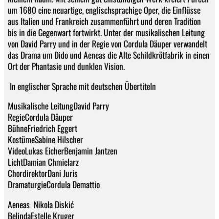
um 1680 eine neuartige, englischsprachige Oper, die Einflüsse
aus Italien und Frankreich zusammenführt und deren Tradition
bis in die Gegenwart fortwirkt. Unter der musikalischen Leitung
von David Parry und in der Regie von Cordula Däuper verwandelt
das Drama um Dido und Aeneas die Alte Schildkrötfabrik in einen
Ort der Phantasie und dunklen Vision.
In englischer Sprache mit deutschen Übertiteln
Musikalische LeitungDavid Parry
RegieCordula Däuper
BühneFriedrich Eggert
KostümeSabine Hilscher
VideoLukas EicherBenjamin Jantzen
LichtDamian Chmielarz
ChordirektorDani Juris
DramaturgieCordula Demattio
Aeneas Nikola Diskić
BelindaEstelle Kruger