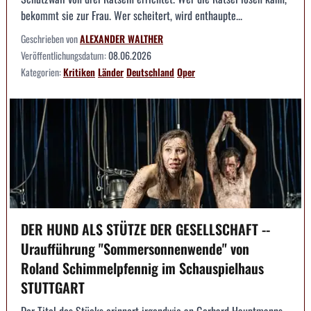
bekommt sie zur Frau. Wer scheitert, wird enthaupte...
Geschrieben von
ALEXANDER WALTHER
Veröffentlichungsdatum:
08.06.2026
Kategorien:
Kritiken
Länder
Deutschland
Oper
DER HUND ALS STÜTZE DER GESELLSCHAFT --
Uraufführung "Sommersonnenwende" von
Roland Schimmelpfennig im Schauspielhaus
STUTTGART
Der Titel des Stücks erinnert irgendwie an Gerhard Hauptmanns