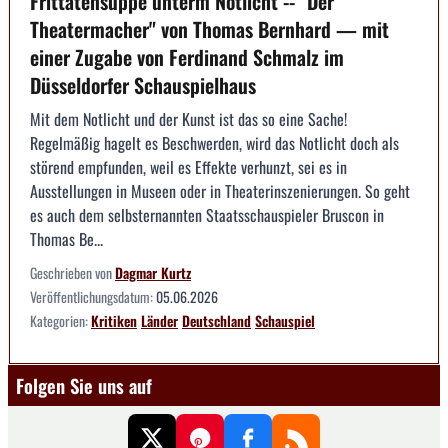
Frittatensuppe unterm Notlicht -- "Der
Theatermacher" von Thomas Bernhard — mit
einer Zugabe von Ferdinand Schmalz im
Düsseldorfer Schauspielhaus
Mit dem Notlicht und der Kunst ist das so eine Sache!
Regelmäßig hagelt es Beschwerden, wird das Notlicht doch als
störend empfunden, weil es Effekte verhunzt, sei es in
Ausstellungen in Museen oder in Theaterinszenierungen. So geht
es auch dem selbsternannten Staatsschauspieler Bruscon in
Thomas Be...
Geschrieben von
Dagmar Kurtz
Veröffentlichungsdatum:
05.06.2026
Kategorien:
Kritiken
Länder
Deutschland
Schauspiel
Folgen Sie uns auf