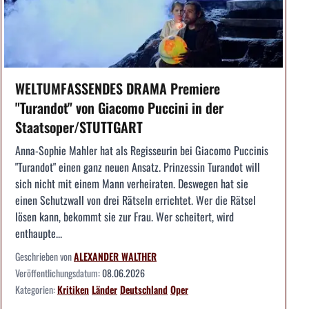
WELTUMFASSENDES DRAMA Premiere
"Turandot" von Giacomo Puccini in der
Staatsoper/STUTTGART
Anna-Sophie Mahler hat als Regisseurin bei Giacomo Puccinis
"Turandot" einen ganz neuen Ansatz. Prinzessin Turandot will
sich nicht mit einem Mann verheiraten. Deswegen hat sie
einen Schutzwall von drei Rätseln errichtet. Wer die Rätsel
lösen kann, bekommt sie zur Frau. Wer scheitert, wird
enthaupte...
Geschrieben von
ALEXANDER WALTHER
Veröffentlichungsdatum:
08.06.2026
Kategorien:
Kritiken
Länder
Deutschland
Oper