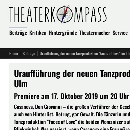
Beiträge
Kritiken
Hintergründe
Theatermacher
Service
Home
Beiträge
Uraufführung der neuen Tanzproduktion "Faces of Love" im T
Uraufführung der neuen Tanzprodu
Ulm
Premiere am 17. Oktober 2019 um 20 Uhr
Casanova, Don Giovanni – die großen Verführer der Gesc
auch von Hinterlist, Betrug, gar Gewalt. Die Tänzerin un
Tanzproduktion "Faces of Love" die beiden Womanizer au
Blickwinkel: Was passiert, wenn Casanova eine Frau wär