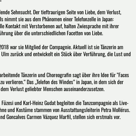
lende Sehnsucht. Der tieftraurigen Seite von Liebe, dem Verlust,
uls nimmt sie aus dem Phänomen einer Telefonzelle in Japan:
e Kontakt mit Verstorbenen auf, halten Zwiesprache mit ihrer
fführung über die unterschiedlichen Facetten von Liebe.
018 war sie Mitglied der Compagnie. Aktuell ist sie Tänzerin am
h Ulm zurück und entwickelt ein Stück über Verführung, die Lust und
arbeitende Tänzerin und Choreografin sagt über ihre Idee für "Faces
 zu verlieren.“ Das „Telefon des Windes“ in Japan, in dem sich der
t dem Verlust geliebter Menschen auseinanderzusetzen.
más Füzesi und Karl-Heinz Gudat begleiten die Tanzcompagnie als Live-
hne und Kostüme stammen von Ausstattungsleiterin Petra Mollérus.
d Goncalves Carmen Vázquez Marfil, stellen sich erstmals vor.