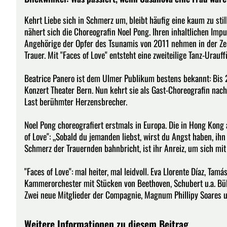
Kehrt Liebe sich in Schmerz um, bleibt häufig eine kaum zu stil
nähert sich die Choreografin Noel Pong. Ihren inhaltlichen Imp
Angehörige der Opfer des Tsunamis von 2011 nehmen in der Zell
Trauer. Mit "Faces of Love" entsteht eine zweiteilige Tanz-Urau
Beatrice Panero ist dem Ulmer Publikum bestens bekannt: Bis 2
Konzert Theater Bern. Nun kehrt sie als Gast-Choreografin nac
Last berühmter Herzensbrecher.
Noel Pong choreografiert erstmals in Europa. Die in Hong Kong 
of Love": „Sobald du jemanden liebst, wirst du Angst haben, ihn
Schmerz der Trauernden bahnbricht, ist ihr Anreiz, um sich mi
"Faces of Love": mal heiter, mal leidvoll. Eva Llorente Díaz, Ta
Kammerorchester mit Stücken von Beethoven, Schubert u.a. Bü
Zwei neue Mitglieder der Compagnie, Magnum Phillipy Soares un
Weitere Informationen zu diesem Beitrag