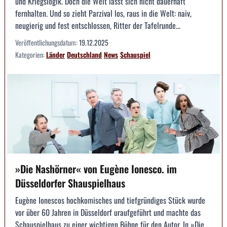
und Kriegslogik. Doch die Welt lässt sich nicht dauerhaft
fernhalten. Und so zieht Parzival los, raus in die Welt: naiv,
neugierig und fest entschlossen, Ritter der Tafelrunde...
Veröffentlichungsdatum:
19.12.2025
Kategorien:
Länder
Deutschland
News
Schauspiel
»Die Nashörner« von Eugène Ionesco. im
Düsseldorfer Shauspielhaus
Eugène Ionescos hochkomisches und tiefgründiges Stück wurde
vor über 60 Jahren in Düsseldorf uraufgeführt und machte das
Schauspielhaus zu einer wichtigen Bühne für den Autor. In »Die