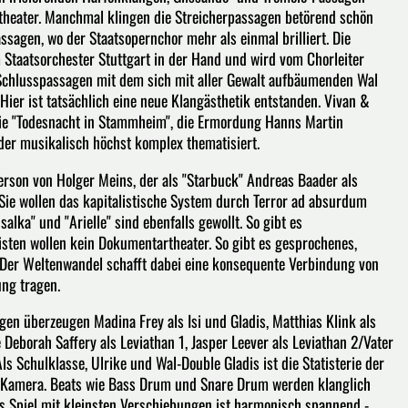
theater. Manchmal klingen die Streicherpassagen betörend schön
sagen, wo der Staatsopernchor mehr als einmal brilliert. Die
m Staatsorchester Stuttgart in der Hand und wird vom Chorleiter
 Schlusspassagen mit dem sich mit aller Gewalt aufbäumenden Wal
ier ist tatsächlich eine neue Klangästhetik entstanden. Vivan &
. Die "Todesnacht in Stammheim", die Ermordung Hanns Martin
er musikalisch höchst komplex thematisiert.
rson von Holger Meins, der als "Starbuck" Andreas Baader als
 Sie wollen das kapitalistische System durch Terror ad absurdum
lka" und "Arielle" sind ebenfalls gewollt. So gibt es
ten wollen kein Dokumentartheater. So gibt es gesprochenes,
Der Weltenwandel schafft dabei eine konsequente Verbindung von
ung tragen.
 überzeugen Madina Frey als Isi und Gladis, Matthias Klink als
 Deborah Saffery als Leviathan 1, Jasper Leever als Leviathan 2/Vater
ls Schulklasse, Ulrike und Wal-Double Gladis ist die Statisterie der
ve-Kamera. Beats wie Bass Drum und Snare Drum werden klanglich
 Spiel mit kleinsten Verschiebungen ist harmonisch spannend -