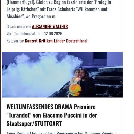
(Hammerflügel). Gleich zu Beginn faszinierte der "Prolog in
Leipzig: Käthchen" mit Franz Schuberts "Willkommen und
Abschied", wo Pregardien mi...
Geschrieben von
ALEXANDER WALTHER
Veröffentlichungsdatum:
12.06.2026
Kategorien:
Konzert
Kritiken
Länder
Deutschland
WELTUMFASSENDES DRAMA Premiere
"Turandot" von Giacomo Puccini in der
Staatsoper/STUTTGART
Anna-Sophie Mahler hat als Regisseurin bei Giacomo Puccinis