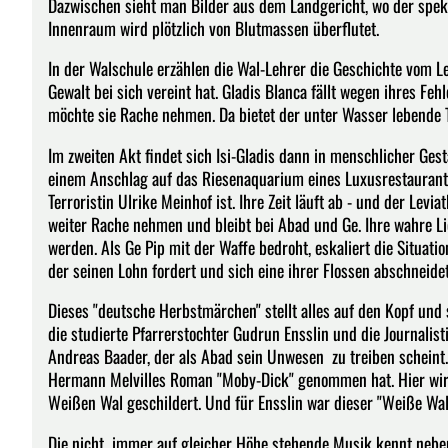
Dazwischen sieht man Bilder aus dem Landgericht, wo der spek
Innenraum wird plötzlich von Blutmassen überflutet.
In der Walschule erzählen die Wal-Lehrer die Geschichte vom Le
Gewalt bei sich vereint hat. Gladis Blanca fällt wegen ihres F
möchte sie Rache nehmen. Da bietet der unter Wasser lebende Te
Im zweiten Akt findet sich Isi-Gladis dann in menschlicher Ges
einem Anschlag auf das Riesenaquarium eines Luxusrestaurants. 
Terroristin Ulrike Meinhof ist. Ihre Zeit läuft ab - und der Levia
weiter Rache nehmen und bleibt bei Abad und Ge. Ihre wahre Li
werden. Als Ge Pip mit der Waffe bedroht, eskaliert die Situation
der seinen Lohn fordert und sich eine ihrer Flossen abschneidet:
Dieses "deutsche Herbstmärchen" stellt alles auf den Kopf und
die studierte Pfarrerstochter Gudrun Ensslin und die Journalis
Andreas Baader, der als Abad sein Unwesen zu treiben scheint
Hermann Melvilles Roman "Moby-Dick" genommen hat. Hier wir
Weißen Wal geschildert. Und für Ensslin war dieser "Weiße Wal
Die nicht immer auf gleicher Höhe stehende Musik kennt nebe