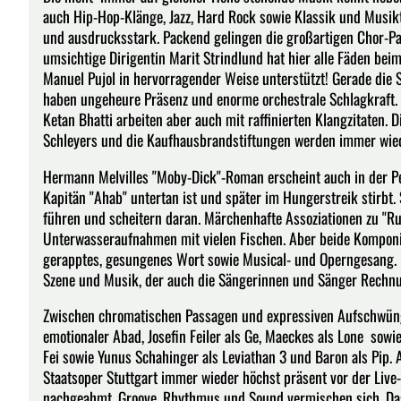
auch Hip-Hop-Klänge, Jazz, Hard Rock sowie Klassik und Musik
und ausdrucksstark. Packend gelingen die großartigen Chor-Pas
umsichtige Dirigentin Marit Strindlund hat hier alle Fäden bei
Manuel Pujol in hervorragender Weise unterstützt! Gerade die
haben ungeheure Präsenz und enorme orchestrale Schlagkraft. H
Ketan Bhatti arbeiten aber auch mit raffinierten Klangzitaten
Schleyers und die Kaufhausbrandstiftungen werden immer wied
Hermann Melvilles "Moby-Dick"-Roman erscheint auch in der Pe
Kapitän "Ahab" untertan ist und später im Hungerstreik stirbt.
führen und scheitern daran. Märchenhafte Assoziationen zu "Rusa
Unterwasseraufnahmen mit vielen Fischen. Aber beide Komponis
gerapptes, gesungenes Wort sowie Musical- und Operngesang. 
Szene und Musik, der auch die Sängerinnen und Sänger Rechn
Zwischen chromatischen Passagen und expressiven Aufschwüngen
emotionaler Abad, Josefin Feiler als Ge, Maeckes als Lone sowie
Fei sowie Yunus Schahinger als Leviathan 3 und Baron als Pip. A
Staatsoper Stuttgart immer wieder höchst präsent vor der Li
nachgeahmt. Groove, Rhythmus und Sound vermischen sich. Das