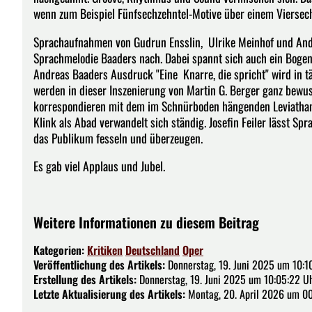
wenn zum Beispiel Fünfsechzehntel-Motive über einem Viersech
Sprachaufnahmen von Gudrun Ensslin, Ulrike Meinhof und Andrea
Sprachmelodie Baaders nach. Dabei spannt sich auch ein Bogen
Andreas Baaders Ausdruck "Eine Knarre, die spricht" wird in t
werden in dieser Inszenierung von Martin G. Berger ganz bewu
korrespondieren mit dem im Schnürboden hängenden Leviathan a
Klink als Abad verwandelt sich ständig. Josefin Feiler lässt S
das Publikum fesseln und überzeugen.
Es gab viel Applaus und Jubel.
Weitere Informationen zu diesem Beitrag
Kategorien:
Kritiken
Deutschland
Oper
Veröffentlichung des Artikels:
Donnerstag, 19. Juni 2025 um 10:1
Erstellung des Artikels:
Donnerstag, 19. Juni 2025 um 10:05:22 U
Letzte Aktualisierung des Artikels:
Montag, 20. April 2026 um 00