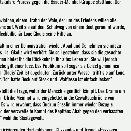
takuläre Prozess gegen die Baader-Meinhof-Gruppe stattfand. Der
viathan, einem Urahn der Wale, der um des Friedens willen alle
ehlens auf. Weil sie auf dem Schulweg von einem Boot gerammt wurde,
chbillionär Lone Gladis seine Hilfe an.
talt in einer Demonstration wieder. Abad und Ge nehmen sie mit zu
Isi-Gladis wird verhört. Sie soll gestehen, dass sie die gesuchte
than bietet ihr die Rückkehr in ihr altes Leben an. Sie will jedoch
ebe gilt einer Idee. Das Publikum soll sogar als Geisel genommen
. Gladis' Zeit ist abgelaufen. Zurück unter Wasser trifft sie auf Lone,
 "Ich hatte Bock auf Steak und...Walflosse ist einfach lecker."
 stellt die Frage, wofür der Mensch eigentlich kämpft. Das Drama um
tin Ulrike Meinhof wird eingebettet in die Gewaltausbrüche von
. Es wird erwähnt, dass Gudrun Ensslin immer wieder Bezug zu
d der verzweifelte Kampf des Kapitäns Ahab gegen den verhassten
" wohl die Staatsgewalt.
n irisierenden Harfenklängen, Glissando- und Tremolo-Passagen