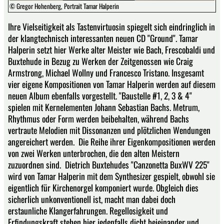
© Gregor Hohenberg, Portrait Tamar Halperin
Ihre Vielseitigkeit als Tastenvirtuosin spiegelt sich eindringlich in
der klangtechnisch interessanten neuen CD "Ground". Tamar
Halperin setzt hier Werke alter Meister wie Bach, Frescobaldi und
Buxtehude in Bezug zu Werken der Zeitgenossen wie Craig
Armstrong, Michael Wollny und Francesco Tristano. Insgesamt
vier eigene Kompositionen von Tamar Halperin werden auf diesem
neuen Album ebenfalls vorgestellt. "Baustelle #1, 2, 3 & 4"
spielen mit Kernelementen Johann Sebastian Bachs. Metrum,
Rhythmus oder Form werden beibehalten, während Bachs
vertraute Melodien mit Dissonanzen und plötzlichen Wendungen
angereichert werden. Die Reihe ihrer Eigenkompositionen werden
von zwei Werken unterbrochen, die den alten Meistern
zuzuordnen sind. Dietrich Buxtehudes "Canzonetta BuxWV 225"
wird von Tamar Halperin mit dem Synthesizer gespielt, obwohl sie
eigentlich für Kirchenorgel komponiert wurde. Obgleich dies
sicherlich unkonventionell ist, macht man dabei doch
erstaunliche Klangerfahrungen. Regellosigkeit und
Erfindungskraft stehen hier jedenfalls dicht beieinander und