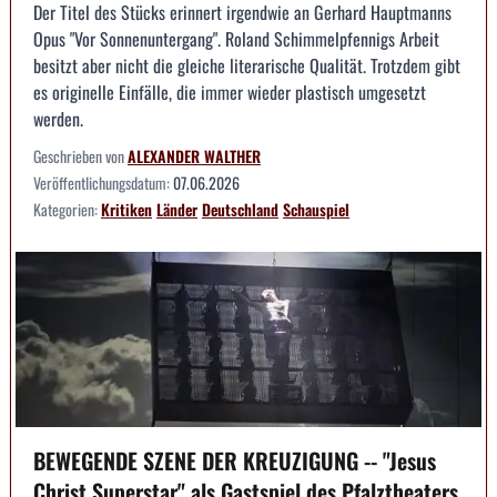
Der Titel des Stücks erinnert irgendwie an Gerhard Hauptmanns
Opus "Vor Sonnenuntergang". Roland Schimmelpfennigs Arbeit
besitzt aber nicht die gleiche literarische Qualität. Trotzdem gibt
es originelle Einfälle, die immer wieder plastisch umgesetzt
werden.
Geschrieben von
ALEXANDER WALTHER
Veröffentlichungsdatum:
07.06.2026
Kategorien:
Kritiken
Länder
Deutschland
Schauspiel
BEWEGENDE SZENE DER KREUZIGUNG -- "Jesus
Christ Superstar" als Gastspiel des Pfalztheaters