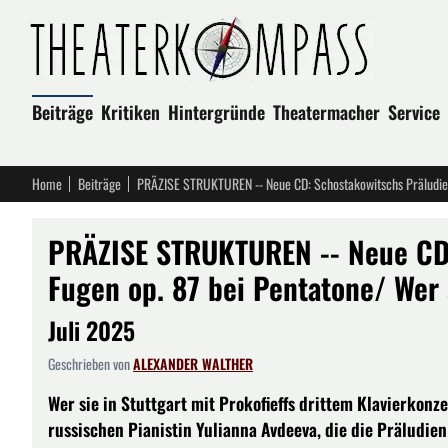
Beiträge
Kritiken
Hintergründe
Theatermacher
Service
Home
Beiträge
PRÄZISE STRUKTUREN -- Neue CD: Schostakowitschs Präludien 
PRÄZISE STRUKTUREN -- Neue CD:
Fugen op. 87 bei Pentatone/ Wer 
Juli 2025
Geschrieben von
ALEXANDER WALTHER
Wer sie in Stuttgart mit Prokofieffs drittem Klavierkonzer
russischen Pianistin Yulianna Avdeeva, die die Präludie