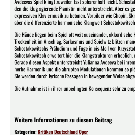
Avdeevas Spiel klingt zuweilen fast sphärenhaft leicht. Schost
den die klug agierende Pianistin nicht unterstreicht. Aber es g
expressiven Klaviermusik zu betonen. Vorbilder wie Chopin, Sk
aber die differenzierte harmonische Klangwelt Schostakowitsch
Die Hände liegen beim Spiel oft weit auseinander, akkordische
Trockenheit im Anschlag, Sarkasmus und Spielwitz blitzen man
Schostakowitschs Präludium und Fuge in cis-Moll von Krzysztof
Schostakowitsch erweitert hier die Klangstrukturen erheblich,
Gerade diesen Aspekt unterstreicht Yulianna Avdeeva bei ihrem d
herbe Harmonik und die abrupten Modulationen kommen so plötz
Sie werden durch lyrische Passagen in bewegender Weise abge
Die Aufnahme ist in ihrer unbedingten Konsequenz sehr zu e
Weitere Informationen zu diesem Beitrag
Kategorien:
Kritiken
Deutschland
Oper