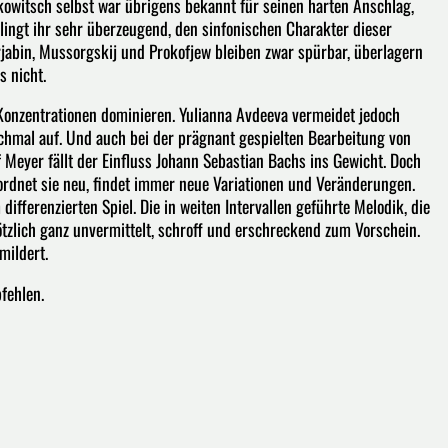
akowitsch selbst war übrigens bekannt für seinen harten Anschlag,
elingt ihr sehr überzeugend, den sinfonischen Charakter dieser
rjabin, Mussorgskij und Prokofjew bleiben zwar spürbar, überlagern
s nicht.
 Konzentrationen dominieren. Yulianna Avdeeva vermeidet jedoch
chmal auf. Und auch bei der prägnant gespielten Bearbeitung von
 Meyer fällt der Einfluss Johann Sebastian Bachs ins Gewicht. Doch
 ordnet sie neu, findet immer neue Variationen und Veränderungen.
ifferenzierten Spiel. Die in weiten Intervallen geführte Melodik, die
lich ganz unvermittelt, schroff und erschreckend zum Vorschein.
mildert.
mpfehlen.