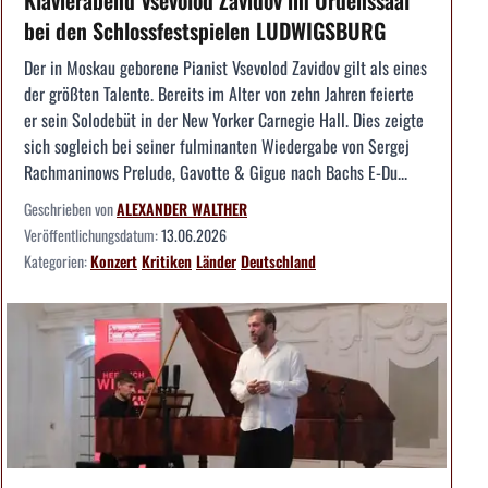
Klavierabend Vsevolod Zavidov im Ordenssaal
bei den Schlossfestspielen LUDWIGSBURG
Der in Moskau geborene Pianist Vsevolod Zavidov gilt als eines
der größten Talente. Bereits im Alter von zehn Jahren feierte
er sein Solodebüt in der New Yorker Carnegie Hall. Dies zeigte
sich sogleich bei seiner fulminanten Wiedergabe von Sergej
Rachmaninows Prelude, Gavotte & Gigue nach Bachs E-Du...
Geschrieben von
ALEXANDER WALTHER
Veröffentlichungsdatum:
13.06.2026
Kategorien:
Konzert
Kritiken
Länder
Deutschland