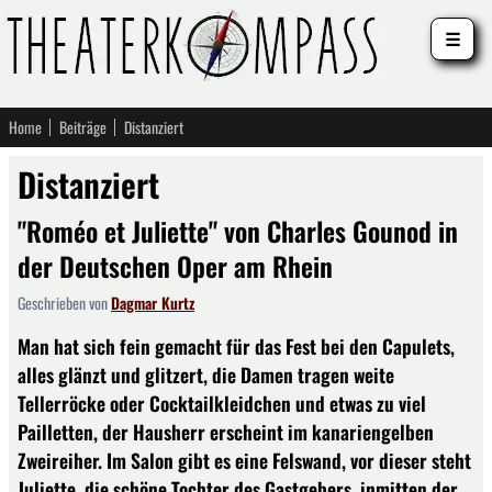
☰
Home
Beiträge
Distanziert
Distanziert
"Roméo et Juliette" von Charles Gounod in
der Deutschen Oper am Rhein
Geschrieben von
Dagmar Kurtz
Man hat sich fein gemacht für das Fest bei den Capulets,
alles glänzt und glitzert, die Damen tragen weite
Tellerröcke oder Cocktailkleidchen und etwas zu viel
Pailletten, der Hausherr erscheint im kanariengelben
Zweireiher. Im Salon gibt es eine Felswand, vor dieser steht
Juliette, die schöne Tochter des Gastgebers, inmitten der