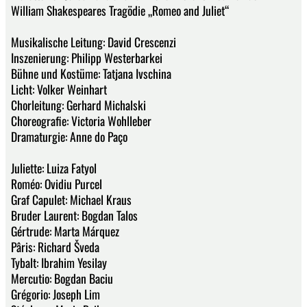
William Shakespeares Tragödie „Romeo and Juliet“
Musikalische Leitung: David Crescenzi
Inszenierung: Philipp Westerbarkei
Bühne und Kostüme: Tatjana Ivschina
Licht: Volker Weinhart
Chorleitung: Gerhard Michalski
Choreografie: Victoria Wohlleber
Dramaturgie: Anne do Paço
Juliette: Luiza Fatyol
Roméo: Ovidiu Purcel
Graf Capulet: Michael Kraus
Bruder Laurent: Bogdan Talos
Gértrude: Marta Márquez
Pâris: Richard Šveda
Tybalt: Ibrahim Yesilay
Mercutio: Bogdan Baciu
Grégorio: Joseph Lim