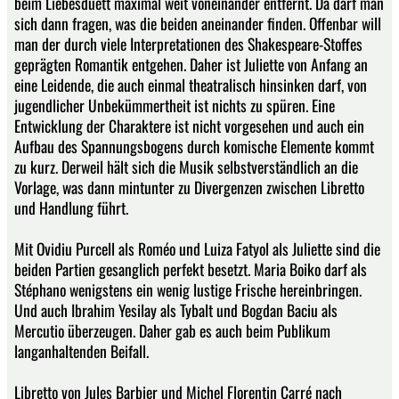
beim Liebesduett maximal weit voneinander entfernt. Da darf man
sich dann fragen, was die beiden aneinander finden. Offenbar will
man der durch viele Interpretationen des Shakespeare-Stoffes
geprägten Romantik entgehen. Daher ist Juliette von Anfang an
eine Leidende, die auch einmal theatralisch hinsinken darf, von
jugendlicher Unbekümmertheit ist nichts zu spüren. Eine
Entwicklung der Charaktere ist nicht vorgesehen und auch ein
Aufbau des Spannungsbogens durch komische Elemente kommt
zu kurz. Derweil hält sich die Musik selbstverständlich an die
Vorlage, was dann mintunter zu Divergenzen zwischen Libretto
und Handlung führt.
Mit Ovidiu Purcell als Roméo und Luiza Fatyol als Juliette sind die
beiden Partien gesanglich perfekt besetzt. Maria Boiko darf als
Stéphano wenigstens ein wenig lustige Frische hereinbringen.
Und auch Ibrahim Yesilay als Tybalt und Bogdan Baciu als
Mercutio überzeugen. Daher gab es auch beim Publikum
langanhaltenden Beifall.
Libretto von Jules Barbier und Michel Florentin Carré nach