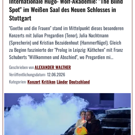
Internationale Hugo- Wolf-Akademie: "The Blind
Spot" im Weißen Saal des Neuen Schlosses in
Stuttgart
"Goethe und die Frauen" stand im Mittelpunkt dieses besonderen
Konzerts mit Julian Pregardien (Tenor), Julia Nachtmann
(Sprecherin) und Kristian Bezuidenhout (Hammerflügel). Gleich
zu Beginn faszinierte der "Prolog in Leipzig: Käthchen" mit Franz
Schuberts "Willkommen und Abschied", wo Pregardien mi...
Geschrieben von
ALEXANDER WALTHER
Veröffentlichungsdatum:
12.06.2026
Kategorien:
Konzert
Kritiken
Länder
Deutschland