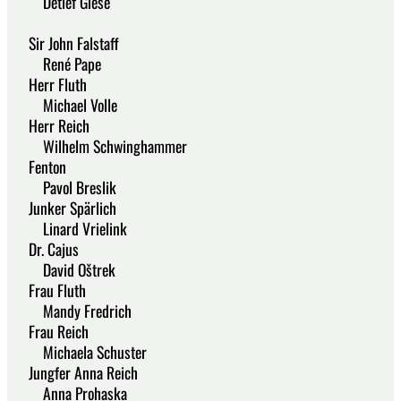
Detlef Giese
Sir John Falstaff
René Pape
Herr Fluth
Michael Volle
Herr Reich
Wilhelm Schwinghammer
Fenton
Pavol Breslik
Junker Spärlich
Linard Vrielink
Dr. Cajus
David Oštrek
Frau Fluth
Mandy Fredrich
Frau Reich
Michaela Schuster
Jungfer Anna Reich
Anna Prohaska