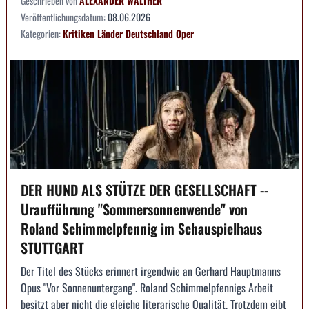
Geschrieben von
ALEXANDER WALTHER
Veröffentlichungsdatum:
08.06.2026
Kategorien:
Kritiken
Länder
Deutschland
Oper
DER HUND ALS STÜTZE DER GESELLSCHAFT --
Uraufführung "Sommersonnenwende" von
Roland Schimmelpfennig im Schauspielhaus
STUTTGART
Der Titel des Stücks erinnert irgendwie an Gerhard Hauptmanns
Opus "Vor Sonnenuntergang". Roland Schimmelpfennigs Arbeit
besitzt aber nicht die gleiche literarische Qualität. Trotzdem gibt