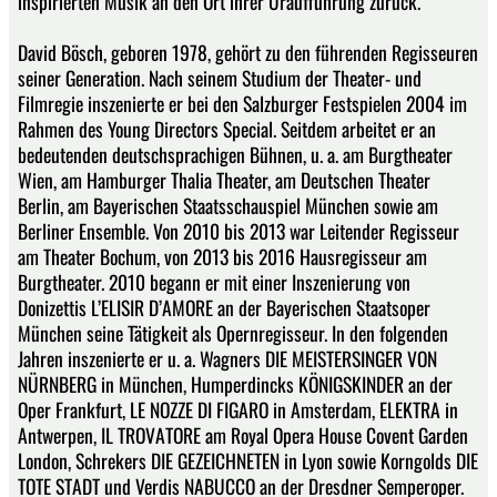
inspirierten Musik an den Ort ihrer Uraufführung zurück.
David Bösch, geboren 1978, gehört zu den führenden Regisseuren
seiner Generation. Nach seinem Studium der Theater- und
Filmregie inszenierte er bei den Salzburger Festspielen 2004 im
Rahmen des Young Directors Special. Seitdem arbeitet er an
bedeutenden deutschsprachigen Bühnen, u. a. am Burgtheater
Wien, am Hamburger Thalia Theater, am Deutschen Theater
Berlin, am Bayerischen Staatsschauspiel München sowie am
Berliner Ensemble. Von 2010 bis 2013 war Leitender Regisseur
am Theater Bochum, von 2013 bis 2016 Hausregisseur am
Burgtheater. 2010 begann er mit einer Inszenierung von
Donizettis L’ELISIR D’AMORE an der Bayerischen Staatsoper
München seine Tätigkeit als Opernregisseur. In den folgenden
Jahren inszenierte er u. a. Wagners DIE MEISTERSINGER VON
NÜRNBERG in München, Humperdincks KÖNIGSKINDER an der
Oper Frankfurt, LE NOZZE DI FIGARO in Amsterdam, ELEKTRA in
Antwerpen, IL TROVATORE am Royal Opera House Covent Garden
London, Schrekers DIE GEZEICHNETEN in Lyon sowie Korngolds DIE
TOTE STADT und Verdis NABUCCO an der Dresdner Semperoper.