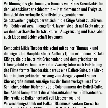
Verfilmung des gleichnamigen Romans von Nikos Kazantzakis für
den Lebenskünstler schlechthin – Instinktmensch und Freigeist.
Ihm steht der verkopfte Schriftsteller gegenüber, von
Selbstzweifeln geplagt, bereit sich in die tätige Arbeit zu stürzen.
Vom Schicksal zusammengeführt, lassen sie sich auf Kreta nieder,
wo ihnen archaische Dorfstrukturen, Ausgrenzung und Hass, aber
auch Liebe und Leidenschaft begegnen.
Komponist Mikis Theodorakis schuf mit seiner Filmmusik und
den eigens für Hauptdarsteller Anthony Quinn erfundenen Sirtaki
Klänge, die bis heute mit Griechenland und dem griechischen
Lebensgefühl verbunden werden. Zwanzig Jahre nach Entstehung
des Films formte Theodorakis daraus eine Ballett-Suite, die Mirko
Mahr in einer gekürzten Fassung zum Ausgangspunkt seiner
Choreografie nimmt. Auszüge aus der Romanvorlage liest Frank
Schilcher, Sabine Töpfer singt die Solonummern der Ballett-Suite.
Den Abend komplettiert die Wiederaufnahme von »Balkanfeuer«.
Die irrwitzige Balkanhochzeit voll Liebeschaos und
Verwechslungskomik mit Balkan-Blasmusik Fanfare Ciorcarlia