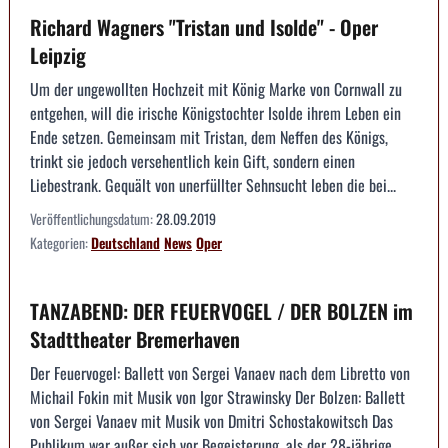
Richard Wagners "Tristan und Isolde" - Oper
Leipzig
Um der ungewollten Hochzeit mit König Marke von Cornwall zu
entgehen, will die irische Königstochter Isolde ihrem Leben ein
Ende setzen. Gemeinsam mit Tristan, dem Neffen des Königs,
trinkt sie jedoch versehentlich kein Gift, sondern einen
Liebestrank. Gequält von unerfüllter Sehnsucht leben die bei...
Veröffentlichungsdatum:
28.09.2019
Kategorien:
Deutschland
News
Oper
TANZABEND: DER FEUERVOGEL / DER BOLZEN im
Stadttheater Bremerhaven
Der Feuervogel: Ballett von Sergei Vanaev nach dem Libretto von
Michail Fokin mit Musik von Igor Strawinsky Der Bolzen: Ballett
von Sergei Vanaev mit Musik von Dmitri Schostakowitsch Das
Publikum war außer sich vor Begeisterung, als der 28-jährige