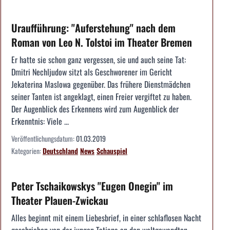
Uraufführung: "Auferstehung" nach dem
Roman von Leo N. Tolstoi im Theater Bremen
Er hatte sie schon ganz vergessen, sie und auch seine Tat:
Dmitri Nechljudow sitzt als Geschworener im Gericht
Jekaterina Maslowa gegenüber. Das frühere Dienstmädchen
seiner Tanten ist angeklagt, einen Freier vergiftet zu haben.
Der Augenblick des Erkennens wird zum Augenblick der
Erkenntnis: Viele ...
Veröffentlichungsdatum:
01.03.2019
Kategorien:
Deutschland
News
Schauspiel
Peter Tschaikowskys "Eugen Onegin" im
Theater Plauen-Zwickau
Alles beginnt mit einem Liebesbrief, in einer schlaflosen Nacht
geschrieben von der jungen Tatjana an den weltgewandten