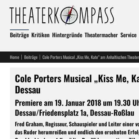
Beiträge
Kritiken
Hintergründe
Theatermacher
Service
Home
Beiträge
Cole Porters Musical „Kiss Me, Kate“ am Anhaltischen Theate
Cole Porters Musical „Kiss Me, K
Dessau
Premiere am 19. Januar 2018 um 19.30 Uh
Dessau/Friedensplatz 1a, Dessau-Roßlau
Fred Graham, Regisseur, Schauspieler und Leiter einer 
das Ruder herumreißen und endlich den ersehnten Erfol