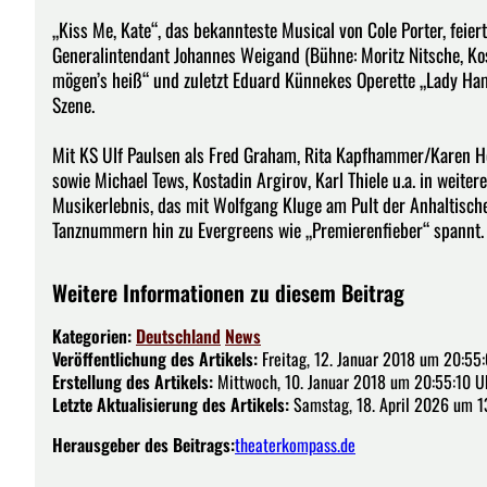
„Kiss Me, Kate“, das bekannteste Musical von Cole Porter, fei
Generalintendant Johannes Weigand (Bühne: Moritz Nitsche, Ko
mögen’s heiß“ und zuletzt Eduard Künnekes Operette „Lady Hami
Szene.
Mit KS Ulf Paulsen als Fred Graham, Rita Kapfhammer/Karen Hel
sowie Michael Tews, Kostadin Argirov, Karl Thiele u.a. in weite
Musikerlebnis, das mit Wolfgang Kluge am Pult der Anhaltisch
Tanznummern hin zu Evergreens wie „Premierenfieber“ spannt
Weitere Informationen zu diesem Beitrag
Kategorien:
Deutschland
News
Veröffentlichung des Artikels:
Freitag, 12. Januar 2018 um 20:55
Erstellung des Artikels:
Mittwoch, 10. Januar 2018 um 20:55:10 U
Letzte Aktualisierung des Artikels:
Samstag, 18. April 2026 um 1
Herausgeber des Beitrags:
theaterkompass.de