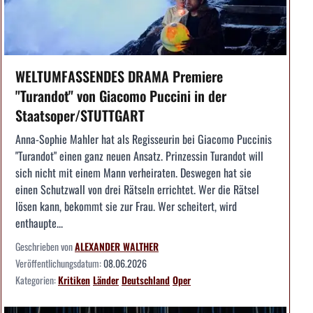
WELTUMFASSENDES DRAMA Premiere
"Turandot" von Giacomo Puccini in der
Staatsoper/STUTTGART
Anna-Sophie Mahler hat als Regisseurin bei Giacomo Puccinis
"Turandot" einen ganz neuen Ansatz. Prinzessin Turandot will
sich nicht mit einem Mann verheiraten. Deswegen hat sie
einen Schutzwall von drei Rätseln errichtet. Wer die Rätsel
lösen kann, bekommt sie zur Frau. Wer scheitert, wird
enthaupte...
Geschrieben von
ALEXANDER WALTHER
Veröffentlichungsdatum:
08.06.2026
Kategorien:
Kritiken
Länder
Deutschland
Oper