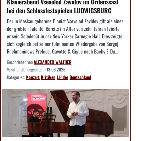
Klavierabend Vsevolod Zavidov im Ordenssaal
bei den Schlossfestspielen LUDWIGSBURG
Der in Moskau geborene Pianist Vsevolod Zavidov gilt als eines
der größten Talente. Bereits im Alter von zehn Jahren feierte
er sein Solodebüt in der New Yorker Carnegie Hall. Dies zeigte
sich sogleich bei seiner fulminanten Wiedergabe von Sergej
Rachmaninows Prelude, Gavotte & Gigue nach Bachs E-Du...
Geschrieben von
ALEXANDER WALTHER
Veröffentlichungsdatum:
13.06.2026
Kategorien:
Konzert
Kritiken
Länder
Deutschland