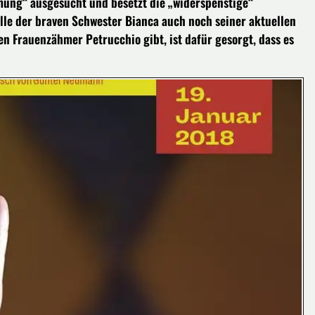
ng“ ausgesucht und besetzt die „widerspenstige“
Rolle der braven Schwester Bianca auch noch seiner aktuellen
n Frauenzähmer Petrucchio gibt, ist dafür gesorgt, dass es