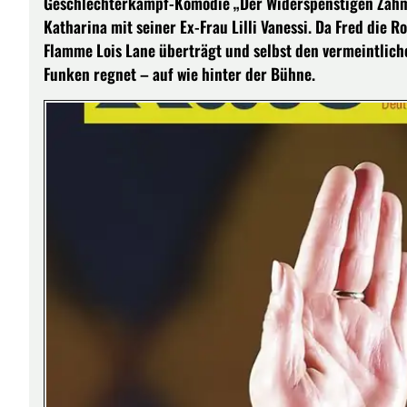
Geschlechterkampf-Komödie „Der Widerspenstigen Zähmu
Katharina mit seiner Ex-Frau Lilli Vanessi. Da Fred die 
Flamme Lois Lane überträgt und selbst den vermeintliche
Funken regnet – auf wie hinter der Bühne.