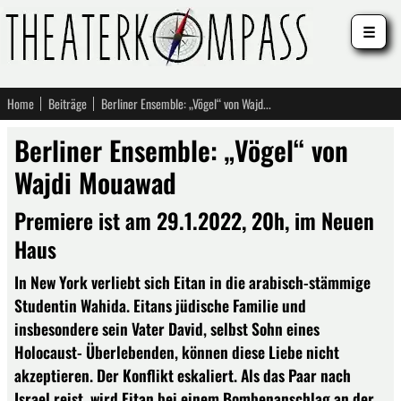
☰
Home
Beiträge
Berliner Ensemble: „Vögel“ von Wajdi Mouawad
Berliner Ensemble: „Vögel“ von
Wajdi Mouawad
Premiere ist am 29.1.2022, 20h, im Neuen
Haus
In New York verliebt sich Eitan in die arabisch-stämmige
Studentin Wahida. Eitans jüdische Familie und
insbesondere sein Vater David, selbst Sohn eines
Holocaust- Überlebenden, können diese Liebe nicht
akzeptieren. Der Konflikt eskaliert. Als das Paar nach
Israel reist, wird Eitan bei einem Bombenanschlag an der