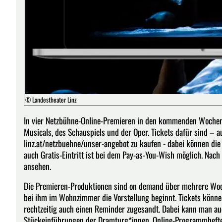
© Landestheater Linz
In vier Netzbühne-Online-Premieren in den kommenden Wochen i
Musicals, des Schauspiels und der Oper. Tickets dafür sind – a
linz.at/netzbuehne/unser-angebot zu kaufen - dabei können die 
auch Gratis-Eintritt ist bei dem Pay-as-You-Wish möglich. Nac
ansehen.
Die Premieren-Produktionen sind on demand über mehrere Woc
bei ihm im Wohnzimmer die Vorstellung beginnt. Tickets könn
rechtzeitig auch einen Reminder zugesandt. Dabei kann man au
Stückeinführungen der Dramturg*innen, Online-Programmheft